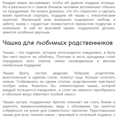
Каждая мама заслуживает, чтобы ей дарили подарки почаще.
Но в реальности о самом близком человеке вспоминают обычно
по праздникам. Но можно доказать, что это стереотип и сделать
маме приятный сюрприз, подарив ей чашку с тематическим
принтом. Маленький знак внимания подчеркнет любовь и
заботу, мама с гордостью похвастается презентом подругам и
знакомым. А чай из красивой чашки, подаренной детьми,
кажется особенно вкусным.
Чашка для любимых родственников
Чашка – это изделие, которое используется ежедневно, в быту
без него просто не обойтись. Поэтому в честь праздника стоит
порадовать всех членов семьи неожиданным и весьма
необычным подарком.
Чашка брату, сестре, дедушке, бабушке, родителям,
выполненные в едином стиле, помогут еще больше сплотить
семью. Собравшись за одним столом, родственники чувствуют
особую связь. Казалось бы, элементарная чашка, которой
каждый пользуется ежедневно, а стоит ее немного преобразить
и обычные вещи обретают особый смысл.
Чашка сестре, подаренная братом поможет им стать ближе и
укрепить взаимопонимание, ведь с обновками так приятно
собираться на кухне для совместного чаепития. Принтованные
чашки для всех членов семьи – красивый и полезный подарок, с