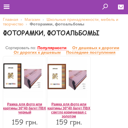
Главная
Магазин
Школьные принадлежности, мебель и
творчество
Фоторамки, фотоальбомы
Close
ФОТОРАМКИ, ФОТОАЛЬБОМЫ
Главная
Футболки
Толстовки (кенгурушки)
Сортировать по:
Популярности
От дешевых к дорогим
Свитшоты
От дорогих к дешевым
Последние поступления
Лонгсливы
Бейсболки
Ветровки
Оплата и доставка
О нас
Сотрудничество
Имя пользователя (логин)
Пароль
Рамка для фото или
Рамка для фото или
картины 30*40 багет ПВХ
картины 30*40 багет ПВХ
черный
светло коричневая с
золотом
159 грн.
159 грн.
Запомнить меня