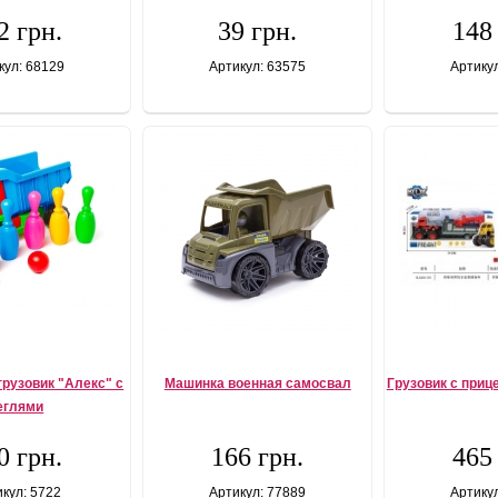
2 грн.
39 грн.
148
кул: 68129
Артикул: 63575
Артику
рузовик "Алекс" с
Машинка военная самосвал
Грузовик с приц
еглями
0 грн.
166 грн.
465
кул: 5722
Артикул: 77889
Артику