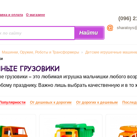
авка и оплата
О магазине
(096) 2
sharatoys
Машинки, Оружие, Роботы и Трансформеры
Детские игрушечные машинки
ки
ЧНЫЕ ГРУЗОВИКИ
е грузовики
–
это любимая игрушка мальчишки любого возр
юбому празднику. Важно лишь выбрать качественную и в то
Популярности
От дешевых к дорогим
От дорогих к дешевым
Послед