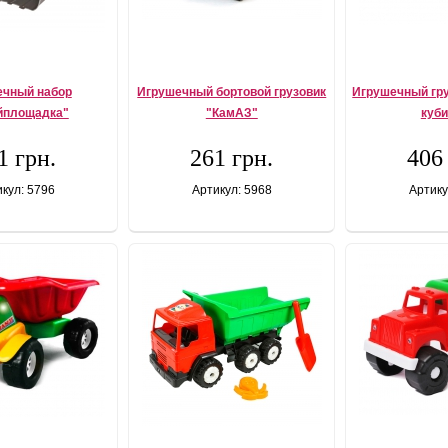
ечный набор
Игрушечный бортовой грузовик
Игрушечный гру
йплощадка"
"КамАЗ"
куб
1 грн.
261 грн.
406
кул: 5796
Артикул: 5968
Артику