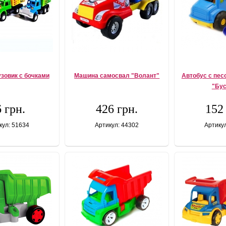
зовик с бочками
Машина самосвал "Волант"
Автобус с пе
"Бус
 грн.
426 грн.
152
кул: 51634
Артикул: 44302
Артику