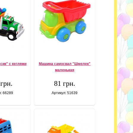
сик" с кеглями
Машина самосвал "Шмелек"
маленькая
 грн.
81 грн.
л: 66289
Артикул: 51639