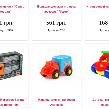
 машинка "Супер-
Большая детская игрушка
Игрушечный мо
мосвал"
грузовик "Лидер"
1 грн.
561 грн.
168
кул: 5907
Артикул: 206
Артику
Mercedes Sprinter"
Машина-фургон грузовая
Детская м
ым прицепом
"Антошка"
само