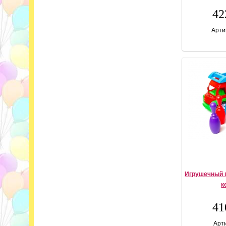
42
Арти
Игрушечный г
к
41
Арти