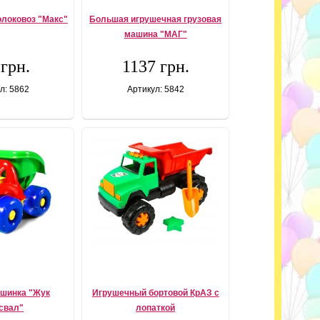
локовоз "Макс"
Большая игрушечная грузовая
машина "МАГ"
 грн.
1137 грн.
л: 5862
Артикул: 5842
ашинка "Жук
Игрушечный бортовой КрАЗ с
свал"
лопаткой