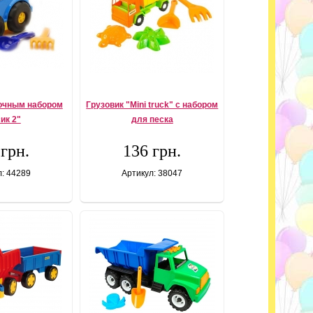
сочным набором
Грузовик "Mini truck" с набором
ик 2"
для песка
 грн.
136 грн.
л: 44289
Артикул: 38047