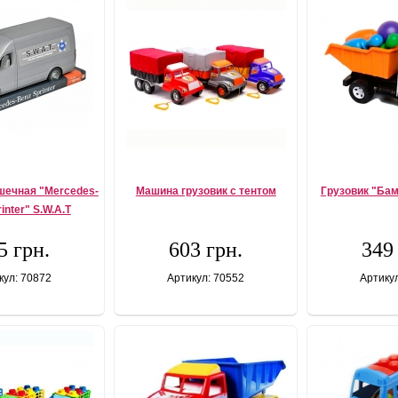
шечная "Mercedes-
Машина грузовик с тентом
Грузовик "Бам
inter" S.W.A.T
5 грн.
603 грн.
349
кул: 70872
Артикул: 70552
Артику