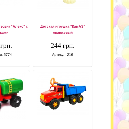
зовик "Алекс" с
Детская игрушка "КамАЗ"
иками
оранжевый
 грн.
244 грн.
л: 5774
Артикул: 216