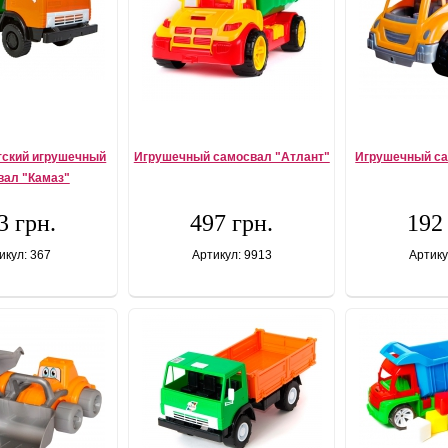
тский игрушечный
Игрушечный самосвал "Атлант"
Игрушечный са
вал "Камаз"
3 грн.
497 грн.
192
икул: 367
Артикул: 9913
Артику