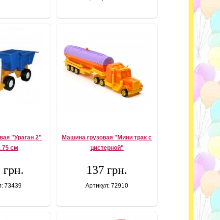
вая "Ураган 2"
Машина грузовая "Мини трак с
 75 см
цистерной"
 грн.
137 грн.
л: 73439
Артикул: 72910