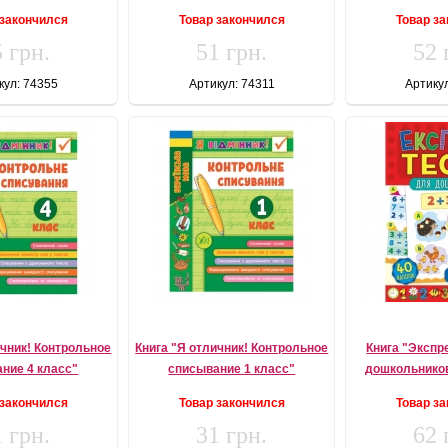
 закончился
Товар закончился
Товар з
 грн.
51 грн.
52 
кул: 74355
Артикул: 74311
Артику
ичник! Контрольное
Книга "Я отличник! Контрольное
Книга "Экспр
ние 4 класс"
списывание 1 класс"
дошкольнико
 закончился
Товар закончился
Товар з
 грн.
31 грн.
62 