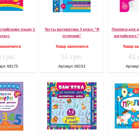
нглийскому языку 1
Тесты математика 3 класс "Я
Прописи для 
класс
отличник"
английского
 закончился
Товар закончился
Товар з
 грн.
51 грн.
42 
кул: 68175
Артикул: 68153
Артику