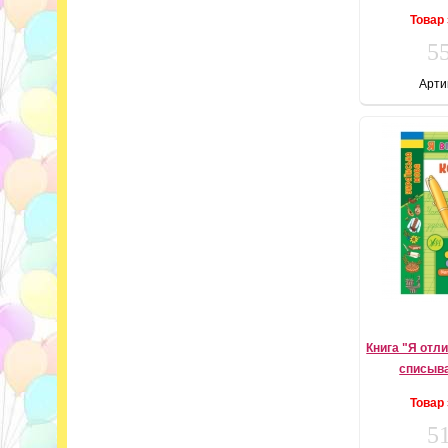
Товар
55
Арти
Книга "Я отл
списыва
Товар
51