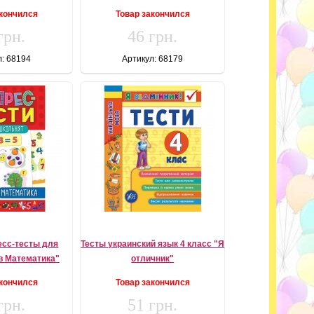
акончился
Товар закончился
грн.
46 грн.
л: 68194
Артикул: 68179
есс-тесты для
Тесты украинский язык 4 класс "Я
в Математика"
отличник"
акончился
Товар закончился
грн.
51 грн.