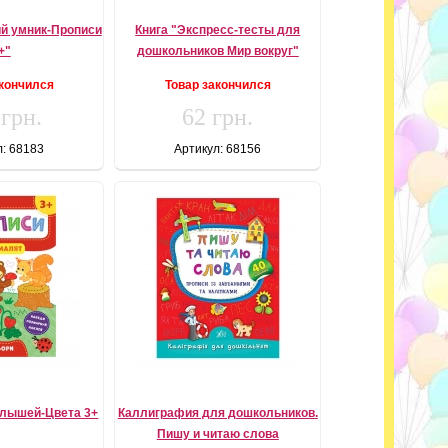
ий умник-Прописи
Книга "Экспресс-тесты для
+"
дошкольников Мир вокруг"
акончился
Товар закончился
 грн.
62 грн.
л: 68183
Артикул: 68156
алышей-Цвета 3+
Каллиграфия для дошкольников.
Пишу и читаю слова