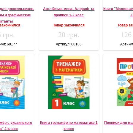
для дошкольников.
Англійська мова- Алфавіт та
Книга "Маленьк
ы и графические
прописи 1-2 клас
2
иктанты
 закончился
Товар закончился
Товар з
 грн.
20 грн.
126
кул: 68177
Артикул: 68186
Артику
жёр с украинского
Книга тренажёр по математике 1
Прописи для м
а" 4 класс
класс