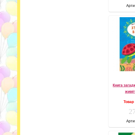
Арти
Книга загад
живёт
Товар
27
Арти