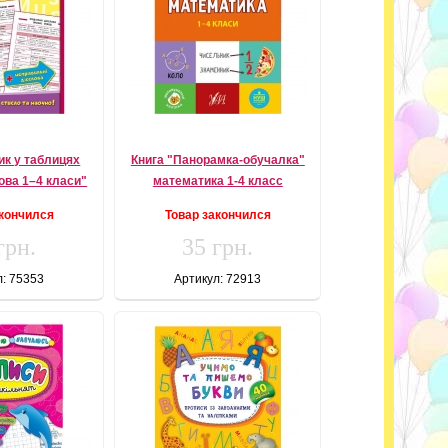
ик у таблицях
Книга "Панорамка-обучалка"
ова 1–4 класи"
математика 1-4 класс
акончился
Товар закончился
грн.
35 грн.
л: 75353
Артикул: 72913