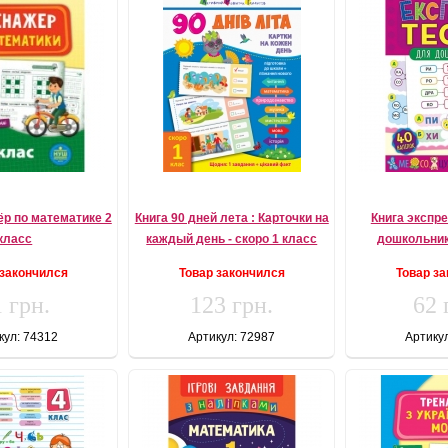
ёр по математике 2
Книга 90 дней лета : Карточки на
Книга экспр
класс
каждый день - скоро 1 класс
дошкольник
 закончился
Товар закончился
Товар з
 грн.
123 грн.
62 
кул: 74312
Артикул: 72987
Артику