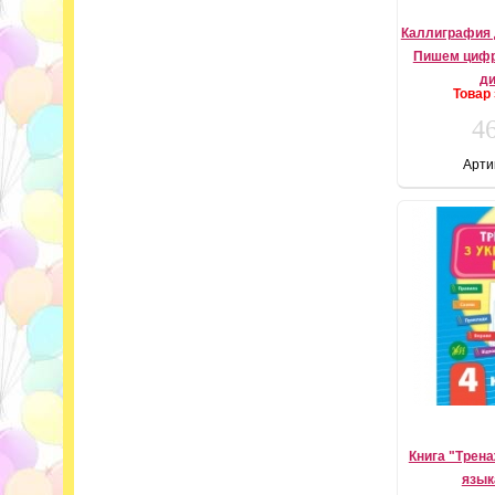
Каллиграфия 
Пишем цифр
д
Товар
46
Арти
Книга "Трена
язык