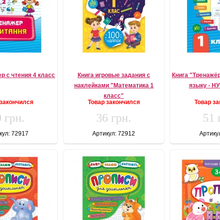
р с чтения 4 класс
Книга игровые задания с
Книга "Тренажё
наклейками "Математика 1
языку - Н
класс"
 закончился
Товар закончился
Товар з
 грн.
36 грн.
51 
кул: 72917
Артикул: 72912
Артику