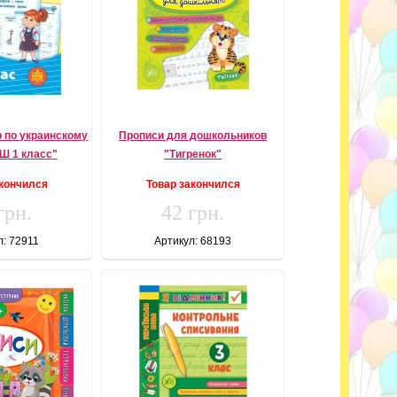
р по украинскому
Прописи для дошкольников
УШ 1 класс"
"Тигренок"
акончился
Товар закончился
грн.
42 грн.
л: 72911
Артикул: 68193