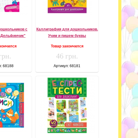
дошкольников с
Каллиграфия для дошкольников.
 "Дельфинчик"
Учим и пишем буквы
акончился
Товар закончился
грн.
46 грн.
л: 68188
Артикул: 68181