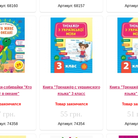
кул: 68160
Артикул: 68157
Артику
ки-собирайки "Кто
Книга "Тренажёр с украинского
Книга "Тренажё
 в океане"
языка" 3 класс
языка"
 закончился
Товар закончился
Товар з
 грн.
55 грн.
51 
кул: 74358
Артикул: 74354
Артику