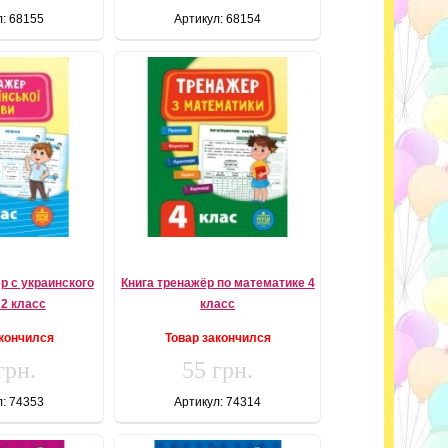
л: 68155
Артикул: 68154
р с украинского
Книга тренажёр по математике 4
 2 класс
класс
акончился
Товар закончился
грн.
55 грн.
л: 74353
Артикул: 74314