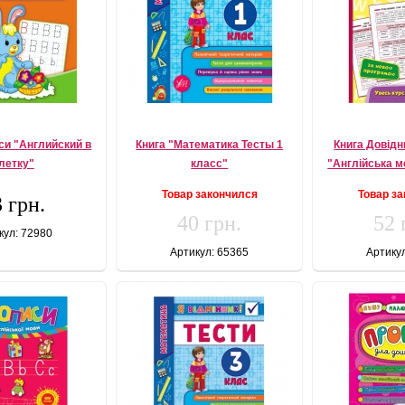
си "Английский в
Книга "Математика Тесты 1
Книга Довідн
летку"
класс"
"Англійська м
Товар закончился
Товар з
 грн.
40 грн.
52 
кул: 72980
Артикул: 65365
Артику