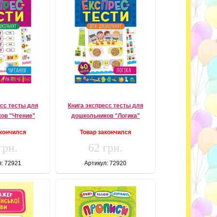
есс тесты для
Книга экспресс тесты для
ов "Чтение"
дошкольников "Логика"
акончился
Товар закончился
грн.
62 грн.
л: 72921
Артикул: 72920