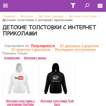
Главная
Магазин
Детская одежда
Детские толстовки
Детские толстовки с интернет приколами
Close
ДЕТСКИЕ ТОЛСТОВКИ С ИНТЕРНЕТ
Главная
ПРИКОЛАМИ
Футболки
Толстовки (кенгурушки)
Свитшоты
Сортировать по:
Популярности
От дешевых к дорогим
Лонгсливы
От дорогих к дешевым
Последние поступления
Бейсболки
Показать только:
Ветровки
Оплата и доставка
Админские
Интернет мемы
О нас
Сотрудничество
Имя пользователя (логин)
Пароль
Запомнить меня
Детская толстовка с
Детская толстовка Troll
логотипом YouTube
face