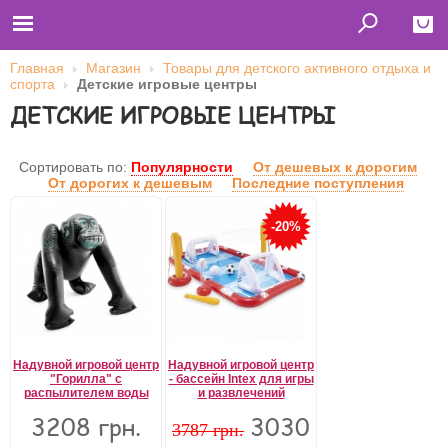
Главная
Магазин
Товары для детского активного отдыха и
спорта
Детские игровые центры
Close
ДЕТСКИЕ ИГРОВЫЕ ЦЕНТРЫ
Главная
Футболки
Толстовки (кенгурушки)
Сортировать по:
Популярности
От дешевых к дорогим
Свитшоты
От дорогих к дешевым
Последние поступления
Лонгсливы
Бейсболки
Ветровки
-20%
Оплата и доставка
О нас
Сотрудничество
Имя пользователя (логин)
Пароль
Надувной игровой центр
Надувной игровой центр
"Горилла" с
- бассейн Intex для игры
распылителем воды
и развлечений
3208 грн.
3030
Запомнить меня
3787 грн.