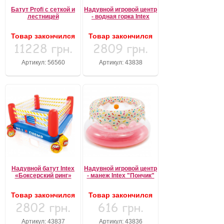
Батут Profi с сеткой и
Надувной игровой центр
лестницей
- водная горка Intex
Товар закончился
Товар закончился
11228 грн.
2809 грн.
Артикул: 56560
Артикул: 43838
Надувной батут Intex
Надувной игровой центр
«Боксерский ринг»
- манеж Intex "Пончик"
Товар закончился
Товар закончился
2802 грн.
616 грн.
Артикул: 43837
Артикул: 43836