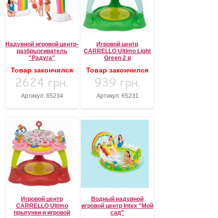
Надувной игровой центр-
Игровой центр
разбрызгиватель
CARRELLO Ultimo Light
"Радуга"
Green 2 в
Товар закончился
Товар закончился
2624 грн.
939 грн.
Артикул: 65234
Артикул: 65231
Игровой центр
Водный надувной
CARRELLO Ultimo
игровой центр Intex "Мой
прыгунки и игровой
сад"