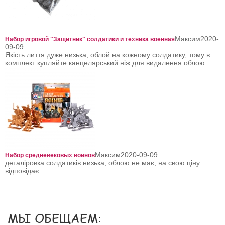
Максим
2020-
Набор игровой "Защитник" солдатики и техника военная
09-09
Якість лиття дуже низька, облой на кожному солдатику, тому в
комплект купляйте канцелярський ніж для видалення облою.
Максим
2020-09-09
Набор средневековых воинов
деталіровка солдатиків низька, облою не має, на свою ціну
відповідає
МЫ ОБЕЩАЕМ: