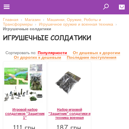
Главная
Магазин
Машинки, Оружие, Роботы и
Трансформеры
Игрушечное оружие и военная техника
Close
Игрушечные солдатики
ИГРУШЕЧНЫЕ СОЛДАТИКИ
Главная
Футболки
Толстовки (кенгурушки)
Свитшоты
Сортировать по:
Популярности
От дешевых к дорогим
Лонгсливы
От дорогих к дешевым
Последние поступления
Бейсболки
Ветровки
Оплата и доставка
О нас
Сотрудничество
Имя пользователя (логин)
Пароль
Игровой набор
Набор игровой
солдатиков "Защитник
"Защитник" солдатики и
1"
техника военная
Запомнить меня
111 грн.
187 грн.