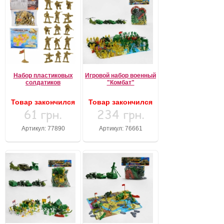
Набор пластиковых
Игровой набор военный
солдатиков
"Комбат"
Товар закончился
Товар закончился
61 грн.
234 грн.
Артикул: 77890
Артикул: 76661