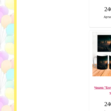
24
Арти
Чашка "Бо
24