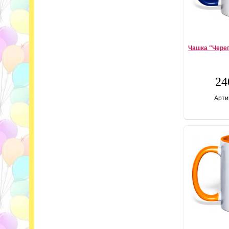
Чашка "Череп
24
Арти