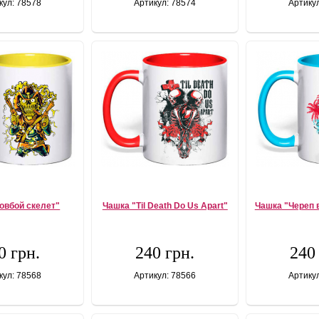
кул: 78578
Артикул: 78574
Артику
овбой скелет"
Чашка "Til Death Do Us Apart"
Чашка "Череп в
0 грн.
240 грн.
240
кул: 78568
Артикул: 78566
Артику