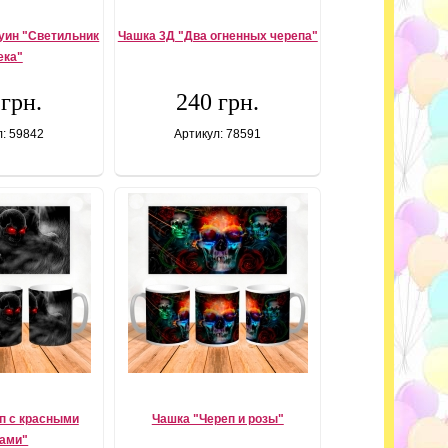
уин "Светильник
Чашка 3Д "Два огненных черепа"
ека"
 грн.
240 грн.
л: 59842
Артикул: 78591
п с красными
Чашка "Череп и розы"
зами"