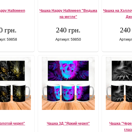
ppy Halloween
Чашка Happy Halloween "Ведьма
Чашка на Хэлло
на метле"
Дж
0 грн.
240 грн.
240
кул: 59858
Артикул: 59850
Артику
олотой череп"
Чашка 3Д "Яркий череп"
Чашка "Чере
гла