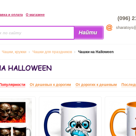
авка и оплата
О магазине
(096) 2
sharatoys
Чашки, кружки
Чашки для праздников
Чашки на Halloween
НА HALLOWEEN
Популярности
От дешевых к дорогим
От дорогих к дешевым
Послед