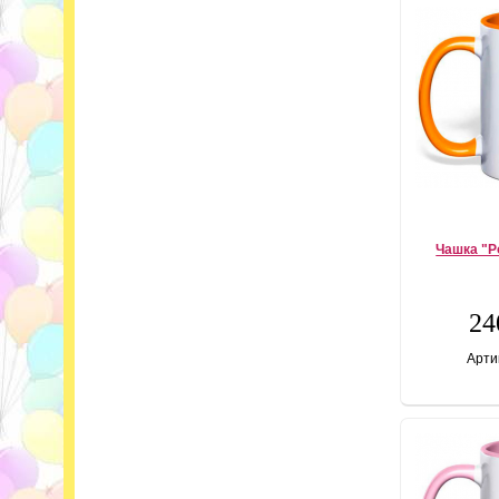
Чашка "Р
24
Арти