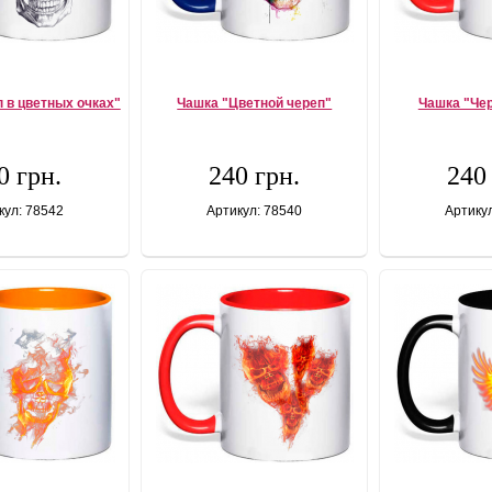
 в цветных очках"
Чашка "Цветной череп"
Чашка "Чер
0 грн.
240 грн.
240
кул: 78542
Артикул: 78540
Артику