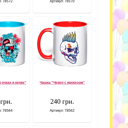
л: 78572
Артикул: 78570
 очках и кепке"
Чашка "Череп с ирокезом"
 грн.
240 грн.
л: 78564
Артикул: 78562