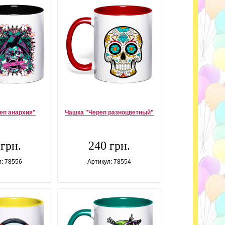
еп анархия"
Чашка "Череп разноцветный"
 грн.
240 грн.
л: 78556
Артикул: 78554