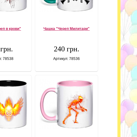
еп в крови"
Чашка "Череп Милитари"
 грн.
240 грн.
л: 78538
Артикул: 78536