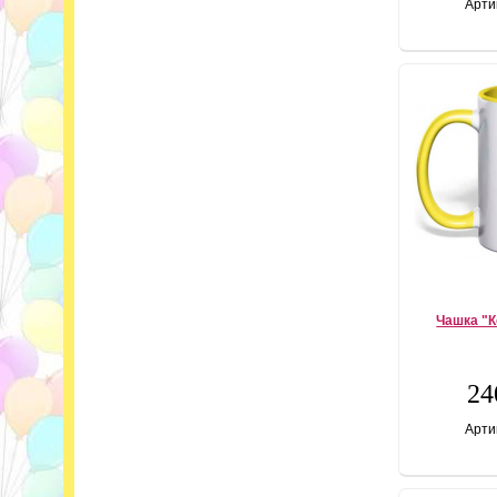
Арти
Чашка "К
24
Арти