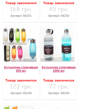
Товар закончился
Товар закончился
168 грн.
45 грн.
Забыли пароль?
Забыли имя пользователя (логин)?
Артикул: 66251
Артикул: 66250
Регистрация
Бутылочка спортивная
Бутылочка спортивная
650 мл
1000 мл
Товар закончился
Товар закончился
123 грн.
77 грн.
Артикул: 66249
Артикул: 66248