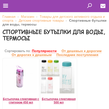
Главная
Магазин
Товары для детского активного отдыха и
спорта
Детские спортивные товары
Спортивные бутылки
Close
для воды, термосы
СПОРТИВНЫЕ БУТЫЛКИ ДЛЯ ВОДЫ,
Главная
Футболки
ТЕРМОСЫ
Толстовки (кенгурушки)
Свитшоты
Лонгсливы
Бейсболки
Сортировать по:
Популярности
От дешевых к дорогим
Ветровки
От дорогих к дешевым
Последние поступления
Оплата и доставка
О нас
Сотрудничество
Имя пользователя (логин)
Пароль
Бутылочка спортивная с
Бутылочка спортивная
Запомнить меня
глитером 450 мл
500 мл