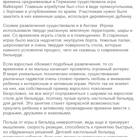
времена средневековья в Германии существовала игра
Balkespiel. Главным атрибутом был стол в виде прямоугольника,
с бортами и углублениями по краям. Участникам нужно было
закатить в них каменные шары, используя деревянную дубинку.
Схожие развлечения существовали и в Англии. Игроки
использовали твердо укатанную земляную территорию, шары и
кии. Со временем играть стали и в помещениях. В старинных
играх было масса недочетов: неупругие борта, тяжелые палки,
шероховатая и очень твердая поверхность стола, которые
намного усложняли процесс, чего не скажешь о современном
бильярде.
Если взрослые обожают подобные развлечения, то со
временем и их малыш начинает проявлять огромный интерес.
В мире уникальных технических новинок, существования
различных гаджетов очень сложно привить любовь и внимание
ребенка к интересным и активным играм. Ничто так не влияет
на них, как собственный пример взрослого поколения.
Безусловно, не все могут поупражняться с шарами на взрослом
столе для бильярда, поэтому лучше купить настольный бильярд
для детей. Это занятие станет прекрасной возможностью
приучить ребенка к активному провождению времени вместе с
родными, друзьями и знакомыми.
Польза от игры в бильярд невероятная, ведь еще и тренирует
мышление, скорость реакции, способность к принятию быстрых,
но обдуманных решений. Детский настольный бильярд
позволяет собирать большие дружные компании и устраивать