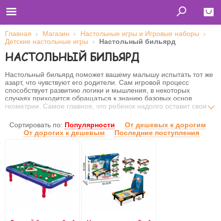
Главная
Магазин
Настольные игры и Игровые наборы
Детские настольные игры
Настольный бильярд
Close
НАСТОЛЬНЫЙ БИЛЬЯРД
Главная
Футболки
Настольный бильярд
поможет вашему малышу испытать тот же
Толстовки (кенгурушки)
азарт, что чувствуют его родители. Сам игровой процесс
Свитшоты
способствует развитию логики и мышления, в некоторых
Лонгсливы
случаях приходится обращаться к знанию базовых основ
Бейсболки
геометрии. Самое главное, что ребенок надолго оставит свои
Ветровки
любимые компьютерные игры и бесконечный просмотр
Оплата и доставка
телевизионных передач. Чтобы точно попасть по шару, нужно
Сортировать по:
Популярности
От дешевых к дорогим
О нас
просчитать все до мелочей: траекторию его полета,
От дорогих к дешевым
Последние поступления
Сотрудничество
возможность столкновения с другими шарами и т.п. С ней
нельзя соскучиться, ведь можно всегда пригласить друзей, дабы
устроить настоящие состязания!
Имя пользователя (логин)
Пароль
Запомнить меня