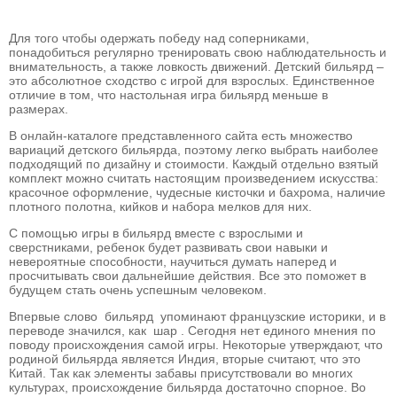
Для того чтобы одержать победу над соперниками,
понадобиться регулярно тренировать свою наблюдательность и
внимательность, а также ловкость движений. Детский бильярд –
это абсолютное сходство с игрой для взрослых. Единственное
отличие в том, что настольная игра бильярд
меньше в
размерах.
В онлайн-каталоге представленного сайта есть множество
вариаций детского бильярда, поэтому легко выбрать наиболее
подходящий по дизайну и стоимости. Каждый отдельно взятый
комплект можно считать настоящим произведением искусства:
красочное оформление, чудесные кисточки и бахрома, наличие
плотного полотна, кийков и набора мелков для них.
С помощью игры в бильярд вместе с взрослыми и
сверстниками, ребенок будет развивать свои навыки и
невероятные способности, научиться думать наперед и
просчитывать свои дальнейшие действия. Все это поможет в
будущем стать очень успешным человеком.
Впервые слово бильярд упоминают французские историки, и в
переводе значился, как шар . Сегодня нет единого мнения по
поводу происхождения самой игры. Некоторые утверждают, что
родиной бильярда является Индия, вторые считают, что это
Китай. Так как элементы забавы присутствовали во многих
культурах, происхождение бильярда достаточно спорное. Во