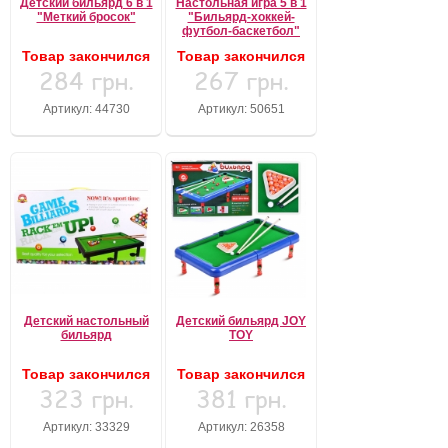
Детский бильярд 6 в 1
Настольная игра 5 в 1
"Меткий бросок"
"Бильярд-хоккей-
футбол-баскетбол"
Забыли пароль?
Забыли имя пользователя (логин)?
Товар закончился
Товар закончился
Регистрация
284 грн.
267 грн.
Артикул: 44730
Артикул: 50651
Детский настольный
Детский бильярд JOY
бильярд
TOY
Товар закончился
Товар закончился
323 грн.
381 грн.
Артикул: 33329
Артикул: 26358