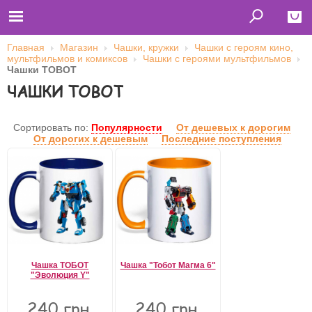
Главная
Магазин
Чашки, кружки
Чашки с героям кино,
мультфильмов и комиксов
Чашки с героями мультфильмов
Close
Чашки TOBOT
ЧАШКИ TOBOT
Главная
Футболки
Толстовки (кенгурушки)
Свитшоты
Сортировать по:
Популярности
От дешевых к дорогим
Лонгсливы
От дорогих к дешевым
Последние поступления
Бейсболки
Ветровки
Оплата и доставка
О нас
Сотрудничество
Имя пользователя (логин)
Пароль
Чашка ТОБОТ
Чашка "Тобот Магма 6"
"Эволюция Y"
Запомнить меня
240 грн.
240 грн.