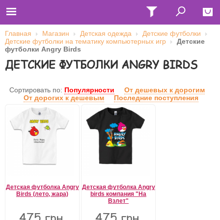
Главная
Магазин
Детская одежда
Детские футболки
Детские футболки на тематику компьютерных игр
Детские
Close
футболки Angry Birds
ДЕТСКИЕ ФУТБОЛКИ ANGRY BIRDS
Главная
Футболки
Толстовки (кенгурушки)
Свитшоты
Сортировать по:
Популярности
От дешевых к дорогим
Лонгсливы
От дорогих к дешевым
Последние поступления
Бейсболки
Ветровки
Оплата и доставка
О нас
Сотрудничество
Имя пользователя (логин)
Пароль
Детская футболка Angry
Детская футболка Angry
Birds (лето, жара)
birds компания "На
Взлет"
Запомнить меня
475 грн.
475 грн.