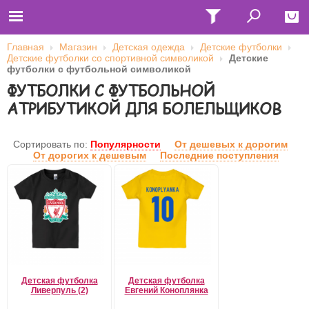
Главная
Магазин
Детская одежда
Детские футболки
Детские футболки со спортивной символикой
Детские
Close
футболки с футбольной символикой
ФУТБОЛКИ С ФУТБОЛЬНОЙ
Главная
Футболки
АТРИБУТИКОЙ ДЛЯ БОЛЕЛЬЩИКОВ
Толстовки (кенгурушки)
Свитшоты
Лонгсливы
Сортировать по:
Популярности
От дешевых к дорогим
Бейсболки
От дорогих к дешевым
Последние поступления
Ветровки
Оплата и доставка
О нас
Сотрудничество
Имя пользователя (логин)
Пароль
Детская футболка
Детская футболка
Ливерпуль (2)
Евгений Коноплянка
Запомнить меня