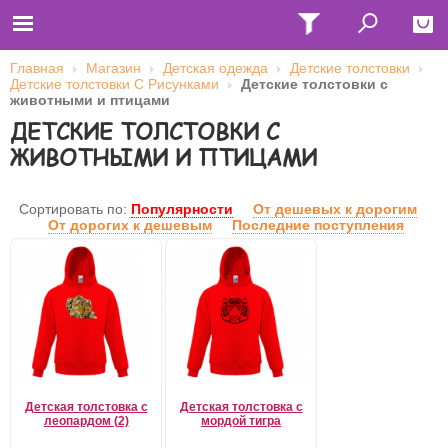
Главная
Магазин
Детская одежда
Детские толстовки
Детские толстовки С Рисунками
Детские толстовки с
Close
животными и птицами
ДЕТСКИЕ ТОЛСТОВКИ С
Главная
Футболки
ЖИВОТНЫМИ И ПТИЦАМИ
Толстовки (кенгурушки)
Свитшоты
Лонгсливы
Сортировать по:
Популярности
От дешевых к дорогим
Бейсболки
От дорогих к дешевым
Последние поступления
Ветровки
Оплата и доставка
О нас
Сотрудничество
Имя пользователя (логин)
Пароль
Детская толстовка с
Детская толстовка с
леопардом (2)
мордой тигра
Запомнить меня