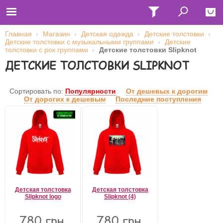
Главная
Магазин
Детская одежда
Детские толстовки
Детские толстовки с музыкальными группами
Детские
Close
толстовки с рок группами
Детские толстовки Slipknot
ДЕТСКИЕ ТОЛСТОВКИ SLIPKNOT
Главная
Футболки
Толстовки (кенгурушки)
Свитшоты
Сортировать по:
Популярности
От дешевых к дорогим
Лонгсливы
От дорогих к дешевым
Последние поступления
Бейсболки
Ветровки
Оплата и доставка
О нас
Сотрудничество
Имя пользователя (логин)
Пароль
Детская толстовка
Детская толстовка
Slipknot logo
Slipknot (4)
Запомнить меня
780 грн.
780 грн.