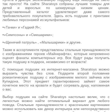
так просто! На сайте Sharatoys собраны лучшие товары для
детей и взрослых по шокирующе низким ценам.
Представленный каталог удовлетворит даже самого
требовательного покупателя. Здесь есть подушки с принтами
любимых персонажей из мультфильмов:
•«Тачки» и «Гадкий Я»;
•«Симпсоны» и «Смешарики»;
•«Щенячий патруль» , «Малышарики» и другие.
Также в ассортименте представлены спальные принадлежности
с изображениями героев «Майнкрафта», которые непременно
оценят фанаты компьютерных игр. Все будут рады получить
такую подушку в подарок, независимо от возраста!
С помощью подушек из интернет-магазина Sharatoys можно
выразить чувства без слов. Подарите второй половинке
романтическую подушку с изображением милого зайчика или
Купидона. Этот предмет гарантированно займет самое
почетное место на кровати и будет согревать душу, напоминая
о вас.
Выбор подушек на сайте Sharatoys настолько велик, что с
легкостью можно найти оптимальный вариант для любого
повода. Спальные принадлежности с красочными картинками
можно использовать как декор интерьера или непосредственно