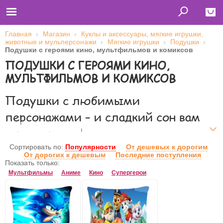
Главная
Магазин
Куклы и аксессуары, мягкие игрушки,
животные и мульперсонажи
Мягкие игрушки
Подушки
Close
Подушки с героями кино, мультфильмов и комиксов
ПОДУШКИ С ГЕРОЯМИ КИНО,
Главная
Футболки
МУЛЬТФИЛЬМОВ И КОМИКСОВ
Толстовки (кенгурушки)
Свитшоты
Лонгсливы
Подушки с любимыми
Бейсболки
Ветровки
персонажами – и сладкий сон вам
Оплата и доставка
О нас
гарантирован!
Сотрудничество
Сортировать по:
Популярности
От дешевых к дорогим
От качества подушки напрямую зависит качество сна. А
От дорогих к дешевым
Последние поступления
Имя пользователя (логин)
здоровый сон – это залог отменного самочувствия. Интернет-
Показать только:
магазин Sharatoys предлагает огромный ассортимент ярких,
Мультфильмы
Аниме
Кино
Супергерои
удобных подушек с мультяшными принтами. Заказывайте
Пароль
уникальную продукцию для себя и для детей!
Запомнить меня