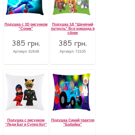
Забыли пароль?
Забыли имя пользователя (логин)?
Регистрация
Подушка c 3D рисунком
Подушка 3Д "Щенячий
"Соник"
патруль" Вся команда в
сборе
385 грн.
385 грн.
Артикул: 62648
Артикул: 73105
Подушка с рисунком
Подушка Синий трактор
"Леди Баг и Супер Кот"
"Бабайка"