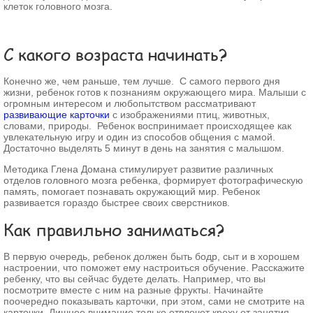
клеток головного мозга.
Забыли пароль?
Забыли имя пользователя (логин)?
Регистрация
С какого возраста начинать?
Конечно же, чем раньше, тем лучше. С самого первого дня
жизни, ребенок готов к познаниям окружающего мира. Малыши с
огромным интересом и любопытством рассматривают
развивающие карточки
с изображениями птиц, животных,
словами, природы. Ребенок воспринимает происходящее как
увлекательную игру и один из способов общения с мамой.
Достаточно выделять 5 минут в день на занятия с малышом.
Методика Глена Домана стимулирует развитие различных
отделов головного мозга ребенка, формирует фотографическую
память, помогает познавать окружающий мир. Ребенок
развивается гораздо быстрее своих сверстников.
Как правильно заниматься?
В первую очередь, ребенок должен быть бодр, сыт и в хорошем
настроении, что поможет ему настроиться обучение. Расскажите
ребенку, что вы сейчас будете делать. Например, что вы
посмотрите вместе с ним на разные фрукты. Начинайте
поочередно показывать карточки, при этом, сами не смотрите на
карточки. Лишнее внимание только отвлечет кроху от занятия.