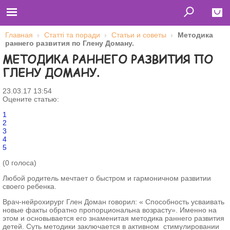
Главная
Статті та поради
Статьи и советы
Методика
раннего развития по Глену Доману.
Close
МЕТОДИКА РАННЕГО РАЗВИТИЯ ПО
Главная
ГЛЕНУ ДОМАНУ.
Футболки
Толстовки (кенгурушки)
Свитшоты
23.03.17 13:54
Лонгсливы
Оцените статью:
Бейсболки
Ветровки
1
Оплата и доставка
2
О нас
3
Сотрудничество
4
5
Имя пользователя (логин)
(0 голоса)
Любой родитель мечтает о быстром и гармоничном развитии
своего ребенка.
Пароль
Врач-нейрохирург Глен Доман говорил: « Способность усваивать
новые факты обратно пропорциональна возрасту». Именно на
Запомнить меня
этом и основывается его знаменитая методика раннего развития
детей. Суть методики заключается в активном стимулировании