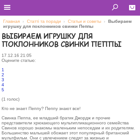
Главная
Статті та поради
Статьи и советы
Выбираем
игрушку для поклонников свинки Пеппы
Close
ВЫБИРАЕМ ИГРУШКУ ДЛЯ
Главная
ПОКЛОННИКОВ СВИНКИ ПЕППЫ
Футболки
Толстовки (кенгурушки)
Свитшоты
17.12.16 21:05
Лонгсливы
Оцените статью:
Бейсболки
Ветровки
1
Оплата и доставка
2
О нас
3
Сотрудничество
4
5
Имя пользователя (логин)
(1 голос)
Кто не знает Пеппу? Пеппу знают все!
Пароль
Свинка Пеппа, ее младший братик Джордж и прочие
представители хрюкающего мультипликационного семейства
Свинов хорошо знакомы маленьким непоседам и их родителям.
Запомнить меня
Большинство малышей обожает этот популярный британский
мультфильм. Они с увлечением следят за жизнью и