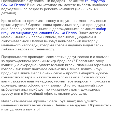
Преподнесите ему полезный подарок – закажите
конструктор
Свинка Пеппа
! В нашем каталоге вы можете выбрать наиболее
подходящий по возрасту ребенка комплект (на 83 или 48
деталей).
Кроха обожает принимать ванну в окружении многочисленных
ярких игрушек? Сделать ваши привычные водные процедуры
еще более увлекательными и долгожданными поможет
набор
игрушек пищалок для купания Свинка Пеппа
. Знакомство с
мамой Свинкой и папой Свином, малышом Джорджем и
любознательной Пеппой вызовут неимоверный восторг у
маленького непоседы, который совсем недавно видел своих
любимых героев по телевизору.
Предпочитаете проводить совместный досуг весело и с пользой
за прохождением различных игр-бродилок? Пополните вашу
коллекцию очередной увлекательной игрой, главными героями в
которой выступит знакомое семейство Свинов. Купить игру-
бродилку Свинка Пеппа очень легко – просто выберите нужное
количество товара и нажмите на кнопку заказа. Совсем скоро с
вами свяжется наш менеджер, уточнит все вопросы и поможет в
окончательном оформлении заявки. В точно указанный срок
выбранная игра прибудет по указанному вами домашнему
адресу или в ближайший офис компании доставки.
Интернет-магазин игрушек Shara Toys знает, чем удивить
маленьких почитателей свинки Пеппы и ее друзей. Обращайтесь
и мы докажем вам это!