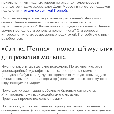
приключениями главных героев на экранах телевизоров и
планшетов и даже заказывают Деду Морозу в качестве подарков
Забыли пароль?
под елочку
игрушки со свинкой Пеппой
.
Забыли имя пользователя (логин)?
Регистрация
Стоит ли поощрять такое увлечение ребятишек? Чему учит
свинка Пеппа маленьких зрителей, и полезен ли этот
мультфильм для них? Какие именно подарки со свинкой Пеппой
можно преподнести ее юным поклонникам? Эти вопросы
интересуют многих современных родителей. Попробуем с ними
разобраться.
«Свинка Пеппа» – полезный мультик
для развития малыша
Именно так считают детские психологи. По их мнению, этот
многосерийный мультфильм на основе простых сюжетов
(поездка к бабушке и дедушке, приключения в детском садике,
пикник с семьей на природе и пр.) знакомит юных почемучек с
окружающим их миром.
Помогает их адаптации к обычным бытовым ситуациям.
Учит правильному взаимодействию с людьми.
Прививает прочие полезные навыки.
После каждой просмотренной серии у малышей пополняется
словарный запас (они с удовольствием повторяют новые для них