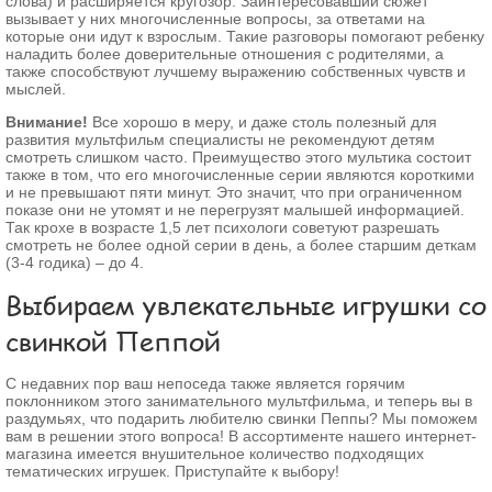
слова) и расширяется кругозор. Заинтересовавший сюжет
вызывает у них многочисленные вопросы, за ответами на
которые они идут к взрослым. Такие разговоры помогают ребенку
наладить более доверительные отношения с родителями, а
также способствуют лучшему выражению собственных чувств и
мыслей.
Внимание!
Все хорошо в меру, и даже столь полезный для
развития мультфильм специалисты не рекомендуют детям
смотреть слишком часто. Преимущество этого мультика состоит
также в том, что его многочисленные серии являются короткими
и не превышают пяти минут. Это значит, что при ограниченном
показе они не утомят и не перегрузят малышей информацией.
Так крохе в возрасте 1,5 лет психологи советуют разрешать
смотреть не более одной серии в день, а более старшим деткам
(3-4 годика) – до 4.
Выбираем увлекательные игрушки со
свинкой Пеппой
С недавних пор ваш непоседа также является горячим
поклонником этого занимательного мультфильма, и теперь вы в
раздумьях, что подарить любителю свинки Пеппы? Мы поможем
вам в решении этого вопроса! В ассортименте нашего интернет-
магазина имеется внушительное количество подходящих
тематических игрушек. Приступайте к выбору!