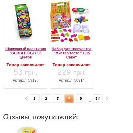
Шариковый пластилин
Набор для творчества
"BUBBLE CLAY" 6
"Мистер тесто " Cup
цветов
Cake"
Товар закончился
Товар закончился
53 грн.
229 грн.
Артикул: 53196
Артикул: 50914
4
1
2
3
5
14
...
Отзывы покупателей: