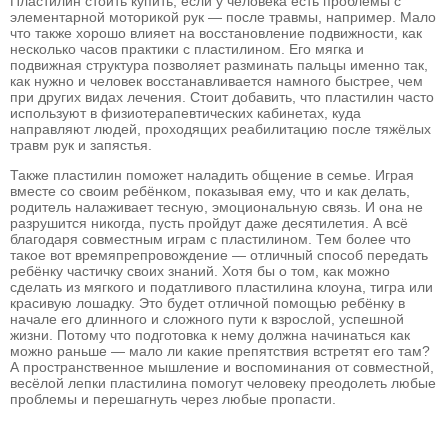
Пластилин стоить купить, если у человека есть проблемы с
элементарной моторикой рук — после травмы, например. Мало
что также хорошо влияет на восстановление подвижности, как
несколько часов практики с пластилином. Его мягка и
подвижная структура позволяет разминать пальцы именно так,
как нужно и человек восстанавливается намного быстрее, чем
при других видах лечения. Стоит добавить, что пластилин часто
используют в физиотерапевтических кабинетах, куда
направляют людей, проходящих реабилитацию после тяжёлых
травм рук и запястья.
Также пластилин поможет наладить общение в семье. Играя
вместе со своим ребёнком, показывая ему, что и как делать,
родитель налаживает тесную, эмоциональную связь. И она не
разрушится никогда, пусть пройдут даже десятилетия. А всё
благодаря совместным играм с пластилином. Тем более что
такое вот времяпрепровождение — отличный способ передать
ребёнку частичку своих знаний. Хотя бы о том, как можно
сделать из мягкого и податливого пластилина клоуна, тигра или
красивую лошадку. Это будет отличной помощью ребёнку в
начале его длинного и сложного пути к взрослой, успешной
жизни. Потому что подготовка к нему должна начинаться как
можно раньше — мало ли какие препятствия встретят его там?
А пространственное мышление и воспоминания от совместной,
весёлой лепки пластилина помогут человеку преодолеть любые
проблемы и перешагнуть через любые пропасти.