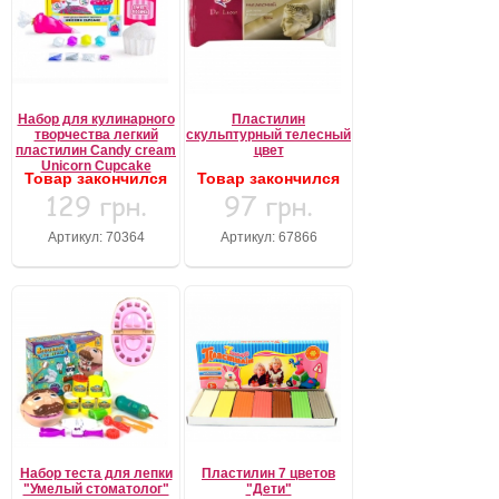
Набор для кулинарного
Пластилин
творчества легкий
скульптурный телесный
пластилин Candy cream
цвет
Unicorn Cupcake
Товар закончился
Товар закончился
129 грн.
97 грн.
Артикул: 70364
Артикул: 67866
Набор теста для лепки
Пластилин 7 цветов
"Умелый стоматолог"
"Дети"