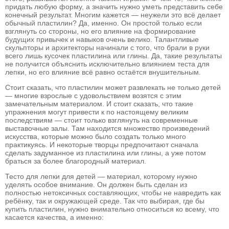
придать любую форму, а значить нужно уметь представить себе
конечный результат. Многим кажется — неужели это всё делает
обычный пластилин? Да, именно. Он простой только если
взглянуть со стороны, но его влияние на формирование
будущих привычек и навыков очень велико. Талантливые
скульпторы и архитекторы начинали с того, что брали в руки
всего лишь кусочек пластилина или глины. Да, такие результаты
не получится объяснить исключительно влиянием теста для
лепки, но его влияние всё равно остаётся внушительным.
Стоит сказать, что пластилин может развлекать не только детей
— многие взрослые с удовольствием возятся с этим
замечательным материалом. И стоит сказать, что такие
упражнения могут привести к по настоящему великим
последствиям — стоит только взглянуть на современные
выставочные залы. Там находится множество произведений
искусства, которые можно было создать только много
практикуясь. И некоторые творцы предпочитают сначала
сделать задуманное из пластилина или глины, а уже потом
браться за более благородный материал.
Тесто для лепки для детей — материал, которому нужно
уделять особое внимание. Он должен быть сделан из
полностью нетоксичных составляющих, чтобы не навредить как
ребёнку, так и окружающей среде. Так что выбирая, где бы
купить пластилин, нужно внимательно относиться ко всему, что
касается качества, а именно: