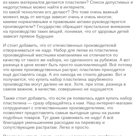
из каких материалов делается пластилин? Список допустимых и
недопустимых можно найти в интернете;
по какой технологии его делают? Это тоже очень важный
момент, ведь от метода зависит очень и очень многое;
какими нормативными и правовыми актами руководствуются
производители? Государство обращает пристальное внимание
на производство таких вещей, понимая, что от здоровья детей
зависит прямое будущее.
И стоит добавить, что от отечественных производителей
отворачиваться не надо. Набор для лепки из пластилина
произведённый местными компаниями не отличается по
качеству от такого же набора, но сделанного за рубежом. А вот
разница в цене может быть просто ошеломляющий. Всё потому
что кроме производственных растрат, пластилин приходится
ещё доставлять сюда. А это никогда не стоило дёшево. Вот и
получается, что купить набор пластилина зарубежного
производства могут далеко не все. Хотя, при этом, разница в
самом важном, в качестве, совершенно не ощущается.
Также стоит добавить, что если уж появилась идея купить набор
пластилина — сразу обращайтесь к нам. Наш интернет-магазин
сотрудничает с отечественными производителями, что
позволяет предоставлять самые выгодные цены на рынке
подобных товаров. Тут даже сравнивать не надо! А всё
благодаря уменьшением расходам на перевозку и
сопутствующим растратам. Легко и просто.