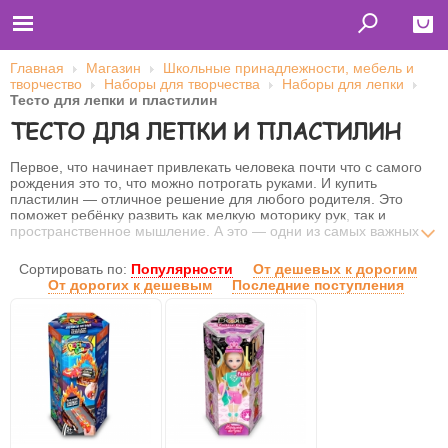
Главная
Магазин
Школьные принадлежности, мебель и
творчество
Наборы для творчества
Наборы для лепки
Close
Тесто для лепки и пластилин
ТЕСТО ДЛЯ ЛЕПКИ И ПЛАСТИЛИН
Главная
Футболки
Толстовки (кенгурушки)
Первое, что начинает привлекать человека почти что с самого
Свитшоты
рождения это то, что можно потрогать руками. И купить
Лонгсливы
пластилин — отличное решение для любого родителя. Это
Бейсболки
поможет ребёнку развить как мелкую моторику рук, так и
Ветровки
пространственное мышление. А это — одни из самых важных
Оплата и доставка
навыков, которые понадобится человеку на его жизненном пути.
О нас
Сортировать по:
Популярности
От дешевых к дорогим
Сотрудничество
От дорогих к дешевым
Последние поступления
Имя пользователя (логин)
Пароль
Запомнить меня