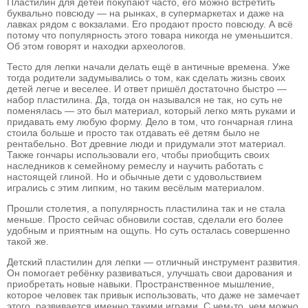
Пластилин для детей покупают часто, его можно встретить
буквально повсюду — на рынках, в супермаркетах и даже на
лавках рядом с вокзалами. Его продают просто повсюду. А всё
потому что популярность этого товара никогда не уменьшится.
Об этом говорят и находки археологов.
Тесто для лепки начали делать ещё в античные времена. Уже
тогда родители задумывались о том, как сделать жизнь своих
детей легче и веселее. И ответ пришёл достаточно быстро —
набор пластилина. Да, тогда он назывался не так, но суть не
поменялась — это был материал, который легко мять руками и
придавать ему любую форму. Дело в том, что гончарная глина
стоила больше и просто так отдавать её детям было не
рентабельно. Вот древние люди и придумали этот материал.
Также гончары использовали его, чтобы приобщить своих
наследников к семейному ремеслу и научить работать с
настоящей глиной. Но и обычные дети с удовольствием
игрались с этим липким, но таким весёлым материалом.
Прошли столетия, а популярность пластилина так и не стала
меньше. Просто сейчас обновили состав, сделали его более
удобным и приятным на ощупь. Но суть осталась совершенно
такой же.
Детский пластилин для лепки — отличный инструмент развития.
Он помогает ребёнку развиваться, улучшать свои дарования и
приобретать новые навыки. Пространственное мышление,
которое человек так привык использовать, что даже не замечает
этого, развивается именно такими играми. С чем-то, чем можно