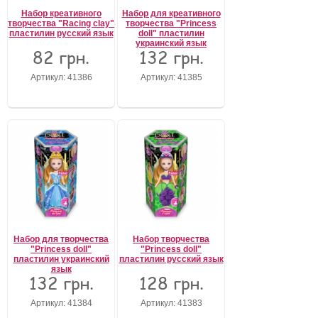
Набор креативного
Набор для креативного
творчества "Racing clay"
творчества "Princess
Забыли пароль?
пластилин русский язык
doll" пластилин
Забыли имя пользователя (логин)?
украинский язык
Регистрация
82 грн.
132 грн.
Артикул: 41386
Артикул: 41385
Набор для творчества
Набор творчества
"Princess doll"
"Princess doll"
пластилин украинский
пластилин русский язык
язык
132 грн.
128 грн.
Артикул: 41384
Артикул: 41383