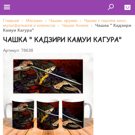
Главная
Магазин
Чашки, кружки
Чашки с героям кино,
мультфильмов и комиксов
Чашки Аниме
Чашка " Кадзири
Close
Камуи Кагура"
ЧАШКА " КАДЗИРИ КАМУИ КАГУРА"
Главная
Футболки
Толстовки (кенгурушки)
Артикул: 78638
Свитшоты
Лонгсливы
Бейсболки
Ветровки
Оплата и доставка
О нас
Сотрудничество
Имя пользователя (логин)
Пароль
Запомнить меня