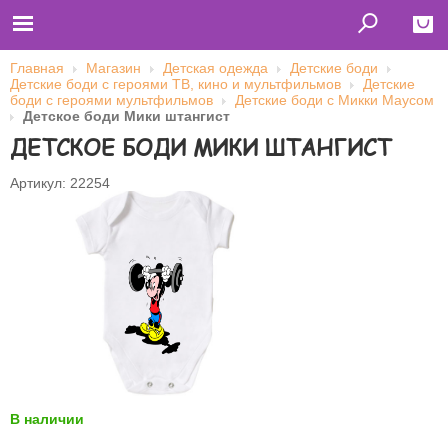
Главная
Магазин
Детская одежда
Детские боди
Детские боди с героями ТВ, кино и мультфильмов
Детские
Close
боди с героями мультфильмов
Детские боди с Микки Маусом
Детское боди Мики штангист
Главная
ДЕТСКОЕ БОДИ МИКИ ШТАНГИСТ
Футболки
Толстовки (кенгурушки)
Свитшоты
Артикул: 22254
Лонгсливы
Бейсболки
Ветровки
Оплата и доставка
О нас
Сотрудничество
Имя пользователя (логин)
Пароль
В наличии
Запомнить меня