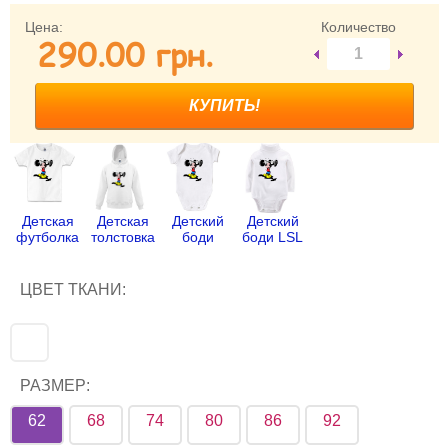
Цена:
Количество
Забыли пароль?
290.00 грн.
Забыли имя пользователя (логин)?
Регистрация
Детская
Детская
Детский
Детский
футболка
толстовка
боди
боди LSL
ЦВЕТ ТКАНИ:
РАЗМЕР:
62
68
74
80
86
92