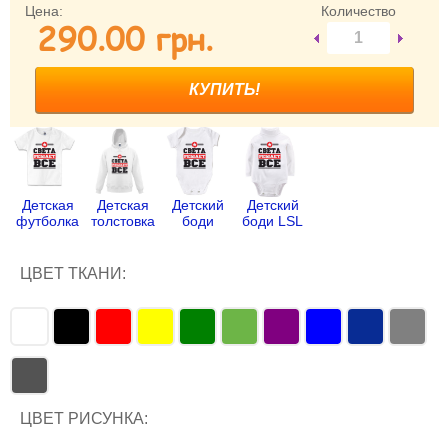
Цена:
Количество
290.00 грн.
Забыли пароль?
Забыли имя пользователя (логин)?
Регистрация
Детская
Детская
Детский
Детский
футболка
толстовка
боди
боди LSL
ЦВЕТ ТКАНИ:
ЦВЕТ РИСУНКА: