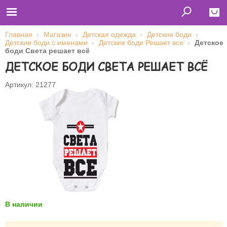
Главная
Магазин
Детская одежда
Детские боди
Детские боди с именами
Детские боди Решает все
Детское
Close
боди Света решает всё
ДЕТСКОЕ БОДИ СВЕТА РЕШАЕТ ВСЁ
Главная
Футболки
Толстовки (кенгурушки)
Артикул: 21277
Свитшоты
Лонгсливы
Бейсболки
Ветровки
Оплата и доставка
О нас
Сотрудничество
Имя пользователя (логин)
Пароль
В наличии
Запомнить меня