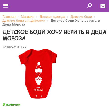
Главная
Магазин
Детская одежда
Детские боди
Детские боди с надписями
Детское боди Хочу верить в
Close
Деда Мороза
ДЕТСКОЕ БОДИ ХОЧУ ВЕРИТЬ В ДЕДА
Главная
Футболки
МОРОЗА
Толстовки (кенгурушки)
Свитшоты
Лонгсливы
Артикул: 31177
Бейсболки
Ветровки
Оплата и доставка
О нас
Сотрудничество
Имя пользователя (логин)
Пароль
Запомнить меня
В наличии