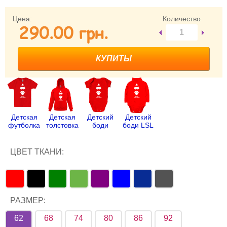
Забыли пароль?
Цена:
Количество
290.00 грн.
Забыли имя пользователя (логин)?
Регистрация
Детская
Детская
Детский
Детский
футболка
толстовка
боди
боди LSL
ЦВЕТ ТКАНИ:
РАЗМЕР:
62
68
74
80
86
92