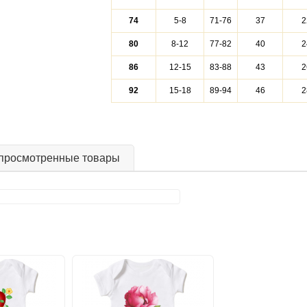
74
5-8
71-76
37
2
80
8-12
77-82
40
2
86
12-15
83-88
43
2
92
15-18
89-94
46
2
просмотренные товары