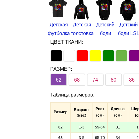
Детская
Детская
Детский
Детский
футболка
толстовка
боди
боди LS
ЦВЕТ ТКАНИ:
РАЗМЕР:
62
68
74
80
86
Таблица размеров
:
Рост
Длинна
Шир
Возраст
Размер
(мес)
(см)
(см)
(с
62
1-3
59-64
31
1
68
3-5
65-70
34
2