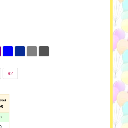
L
92
ина
м)
8
0