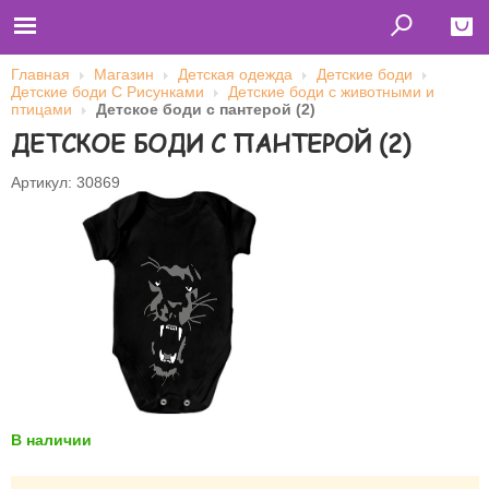
Главная
Магазин
Детская одежда
Детские боди
Детские боди С Рисунками
Детские боди с животными и
Close
птицами
Детское боди с пантерой (2)
ДЕТСКОЕ БОДИ С ПАНТЕРОЙ (2)
Главная
Футболки
Толстовки (кенгурушки)
Артикул: 30869
Свитшоты
Лонгсливы
Бейсболки
Ветровки
Оплата и доставка
О нас
Сотрудничество
Имя пользователя (логин)
Пароль
В наличии
Запомнить меня