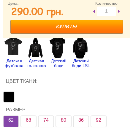
Цена:
Количество
290.00 грн.
Забыли пароль?
Забыли имя пользователя (логин)?
Регистрация
Детская
Детская
Детский
Детский
футболка
толстовка
боди
боди LSL
ЦВЕТ ТКАНИ:
РАЗМЕР:
62
68
74
80
86
92