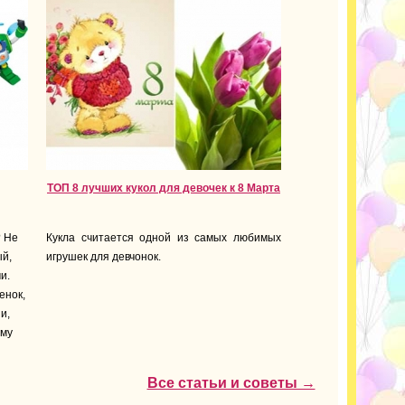
ТОП 8 лучших кукол для девочек к 8 Марта
? Не
Кукла считается одной из самых любимых
ый,
игрушек для девчонок.
и.
енок,
и,
ому
Все статьи и советы →