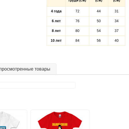
груди (см)
(см)
(см)
4 года
72
44
31
6 лет
76
50
34
8 лет
80
54
37
10 лет
84
56
40
просмотренные товары