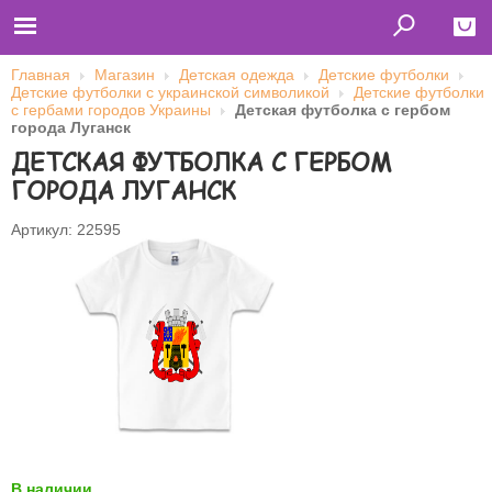
Главная
Магазин
Детская одежда
Детские футболки
Детские футболки с украинской символикой
Детские футболки
Close
с гербами городов Украины
Детская футболка с гербом
города Луганск
Главная
ДЕТСКАЯ ФУТБОЛКА С ГЕРБОМ
Футболки
Толстовки (кенгурушки)
ГОРОДА ЛУГАНСК
Свитшоты
Лонгсливы
Бейсболки
Артикул: 22595
Ветровки
Оплата и доставка
О нас
Сотрудничество
Имя пользователя (логин)
Пароль
Запомнить меня
В наличии