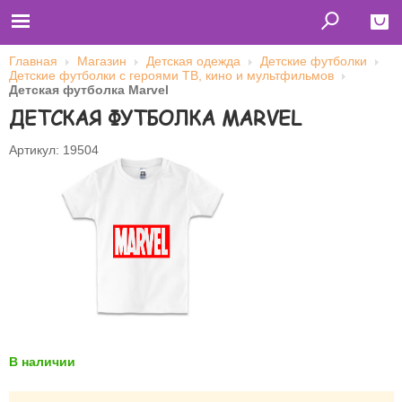
Главная
Магазин
Детская одежда
Детские футболки
Детские футболки с героями ТВ, кино и мультфильмов
Close
Детская футболка Marvel
ДЕТСКАЯ ФУТБОЛКА MARVEL
Главная
Футболки
Толстовки (кенгурушки)
Артикул: 19504
Свитшоты
Лонгсливы
Бейсболки
Ветровки
Оплата и доставка
О нас
Сотрудничество
Имя пользователя (логин)
Пароль
В наличии
Запомнить меня