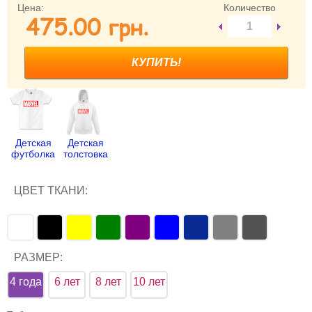
Цена:
Количество
475.00 грн.
Забыли пароль?
Забыли имя пользователя (логин)?
Регистрация
Детская
Детская
футболка
толстовка
ЦВЕТ ТКАНИ:
РАЗМЕР:
4 года
6 лет
8 лет
10 лет