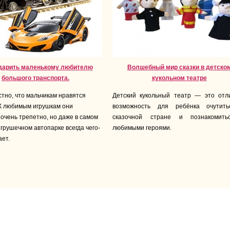
дарить маленькому любителю
Волшебный мир сказки в детско
большого транспорта.
кукольном театре
стно, что мальчикам нравятся
Детский кукольный театр — это отл
К любимым игрушкам они
возможность для ребёнка очутит
 очень трепетно, но даже в самом
сказочной стране и познакомит
грушечном автопарке всегда чего-
любимыми героями.
ает.