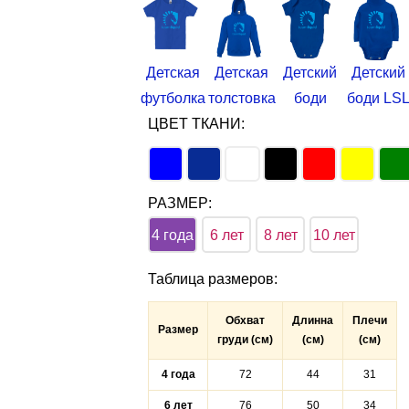
Детская
Детская
Детский
Детский
футболка
толстовка
боди
боди LS
ЦВЕТ ТКАНИ:
РАЗМЕР:
4 года
6 лет
8 лет
10 лет
Таблица размеров
:
Обхват
Длинна
Плечи
Размер
груди (см)
(см)
(см)
4 года
72
44
31
6 лет
76
50
34