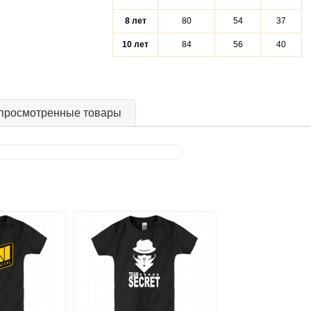
8 лет
80
54
37
10 лет
84
56
40
просмотренные товары