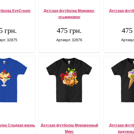
тболка EyeCream
Детская футболка Морожко-
Детская фут
осьминожко
5 грн.
475 грн.
475
кул: 32875
Артикул: 32876
Артику
олка Сладкая жизнь
Детская футболка Мороженный
Детская фут
Микс
радужны