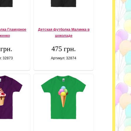
олка Гламурное
Детская футболка Малинка в
женко
шоколаде
 грн.
475 грн.
л: 32873
Артикул: 32874