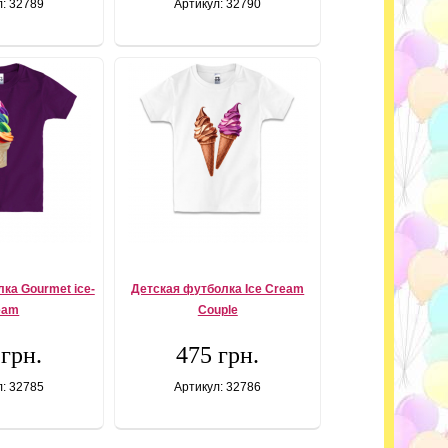
л: 32789
Артикул: 32790
ка Gourmet ice-
Детская футболка Ice Cream
eam
Couple
 грн.
475 грн.
л: 32785
Артикул: 32786