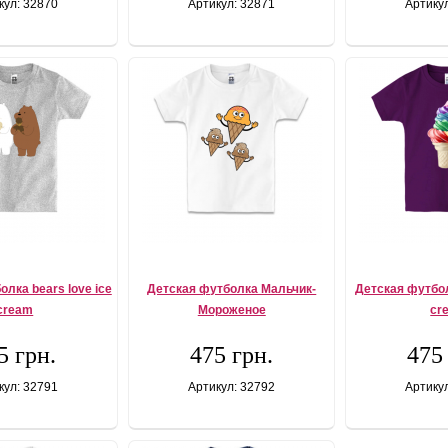
кул: 32870
Артикул: 32871
Артику
лка bears love ice
Детская футболка Мальчик-
Детская футбол
cream
Мороженое
cr
5 грн.
475 грн.
475
кул: 32791
Артикул: 32792
Артику