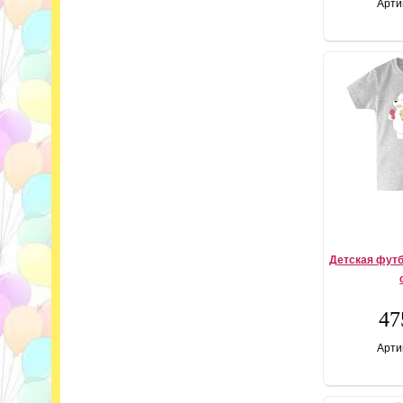
Арти
Детская футбо
47
Арти