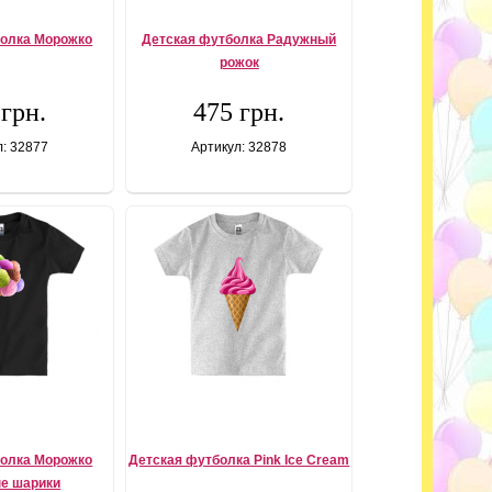
болка Морожко
Детская футболка Радужный
рожок
 грн.
475 грн.
л: 32877
Артикул: 32878
болка Морожко
Детская футболка Pink Ice Cream
е шарики