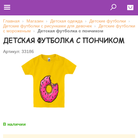
Главная
Магазин
Детская одежда
Детские футболки
Детские футболки с рисунками для девочек
Детские футболки
Close
с мороженым
Детская футболка с пончиком
ДЕТСКАЯ ФУТБОЛКА С ПОНЧИКОМ
Главная
Футболки
Толстовки (кенгурушки)
Артикул: 33186
Свитшоты
Лонгсливы
Бейсболки
Ветровки
Оплата и доставка
О нас
Сотрудничество
Имя пользователя (логин)
Пароль
В наличии
Запомнить меня