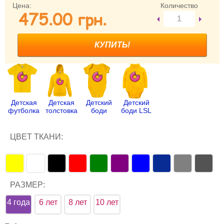
Цена:
Количество
475.00 грн.
Забыли пароль?
Забыли имя пользователя (логин)?
Регистрация
Детская
Детская
Детский
Детский
футболка
толстовка
боди
боди LSL
ЦВЕТ ТКАНИ:
РАЗМЕР:
4 года
6 лет
8 лет
10 лет