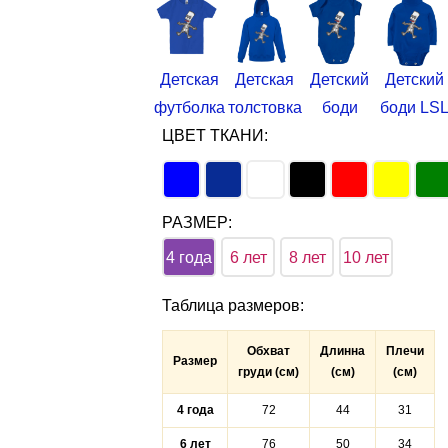
Детская
Детская
Детский
Детский
футболка
толстовка
боди
боди LS
ЦВЕТ ТКАНИ:
РАЗМЕР:
4 года
6 лет
8 лет
10 лет
Таблица размеров
:
Обхват
Длинна
Плечи
Размер
груди (см)
(см)
(см)
4 года
72
44
31
6 лет
76
50
34