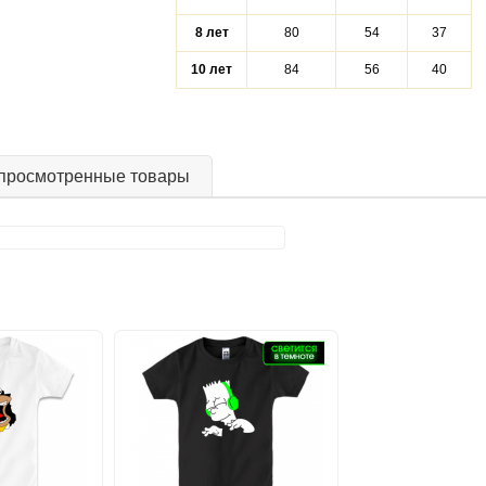
8 лет
80
54
37
10 лет
84
56
40
просмотренные товары