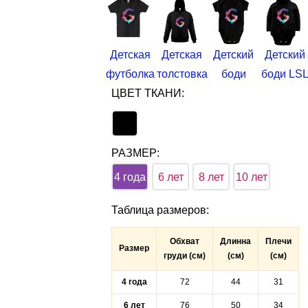
Детская
Детская
Детский
Детский
футболка
толстовка
боди
боди LS
ЦВЕТ ТКАНИ:
РАЗМЕР:
4 года
6 лет
8 лет
10 лет
Таблица размеров
:
Обхват
Длинна
Плечи
Размер
груди (см)
(см)
(см)
4 года
72
44
31
6 лет
76
50
34