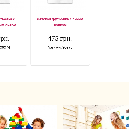
тболка с
Детская футболка с синим
ым львом
волком
грн.
475 грн.
 30374
Артикул: 30376