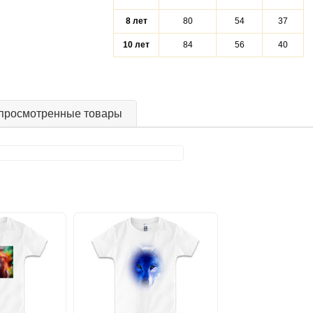
8 лет
80
54
37
10 лет
84
56
40
просмотренные товары