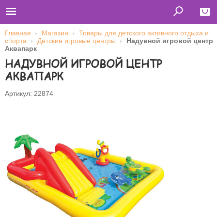
Главная
Магазин
Товары для детского активного отдыха и
спорта
Детские игровые центры
Надувной игровой центр
Close
Аквапарк
НАДУВНОЙ ИГРОВОЙ ЦЕНТР
Главная
Футболки
АКВАПАРК
Толстовки (кенгурушки)
Свитшоты
Лонгсливы
Артикул: 22874
Бейсболки
Ветровки
Оплата и доставка
О нас
Сотрудничество
Имя пользователя (логин)
Пароль
Запомнить меня