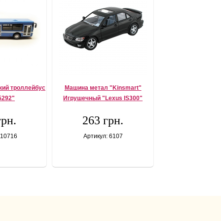
кий троллейбус
Машина метал "Kinsmart"
5292"
Игрушечный "Lexus IS300"
грн.
263 грн.
 10716
Артикул: 6107