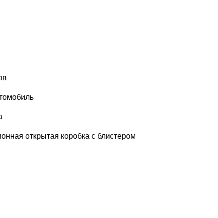
ов
томобиль
а
онная открытая коробка с блистером