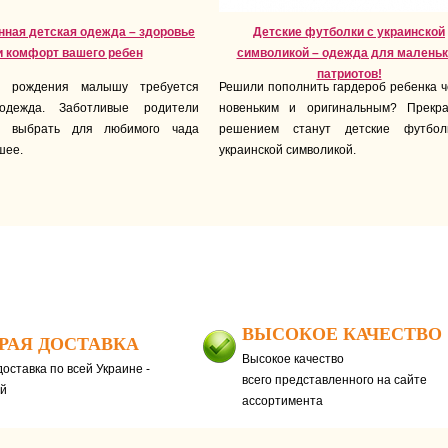
нная детская одежда – здоровье
Детские футболки с украинской
и комфорт вашего ребен
символикой – одежда для маленьк
патриотов!
о рождения малышу требуется
Решили пополнить гардероб ребенка ч
одежда. Заботливые родители
новеньким и оригинальным? Прекр
я выбрать для любимого чада
решением станут детские футбо
шее.
украинской символикой.
ВЫСОКОЕ КАЧЕСТВО
РАЯ ДОСТАВКА
Высокое качество
оставка по всей Украине -
всего представленного на сайте
ей
ассортимента