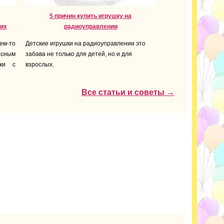
5 причин купить игрушку на
их
радиоуправлении
ем-то
Детские игрушки на радиоуправлении это
асным
забава не только для детей, но и для
лки с
взрослых.
Все статьи и советы →