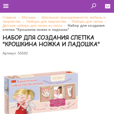
Главная
Магазин
Школьные принадлежности, мебель и
творчество
Наборы для творчества
Наборы для лепки
Close
Детские наборы для лепки из гипса
Набор для создания
слепка "Крошкина ножка и ладошка"
Главная
НАБОР ДЛЯ СОЗДАНИЯ СЛЕПКА
Футболки
Толстовки (кенгурушки)
"КРОШКИНА НОЖКА И ЛАДОШКА"
Свитшоты
Лонгсливы
Бейсболки
Артикул: 55582
Ветровки
Оплата и доставка
О нас
Сотрудничество
Имя пользователя (логин)
Пароль
Запомнить меня