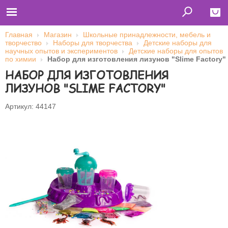
Главная
Магазин
Школьные принадлежности, мебель и
творчество
Наборы для творчества
Детские наборы для
Close
научных опытов и экспериментов
Детские наборы для опытов
по химии
Набор для изготовления лизунов "Slime Factory"
Главная
НАБОР ДЛЯ ИЗГОТОВЛЕНИЯ
Футболки
Толстовки (кенгурушки)
ЛИЗУНОВ "SLIME FACTORY"
Свитшоты
Лонгсливы
Бейсболки
Артикул: 44147
Ветровки
Оплата и доставка
О нас
Сотрудничество
Имя пользователя (логин)
Пароль
Запомнить меня