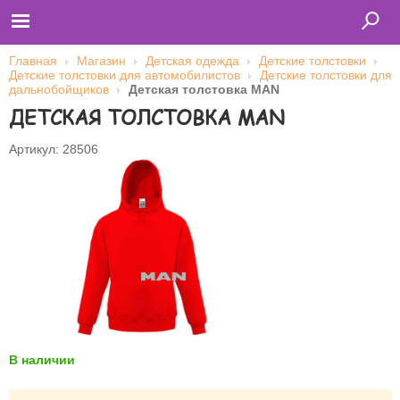
Главная
Магазин
Детская одежда
Детские толстовки
Детские толстовки для автомобилистов
Детские толстовки для
дальнобойщиков
Детская толстовка MAN
ДЕТСКАЯ ТОЛСТОВКА MAN
Главная
Футболки
Толстовки (кенгурушки)
Артикул: 28506
Свитшоты
Лонгсливы
Бейсболки
Ветровки
Оплата и доставка
О нас
Сотрудничество
Имя пользователя (логин)
Пароль
В наличии
Запомнить меня