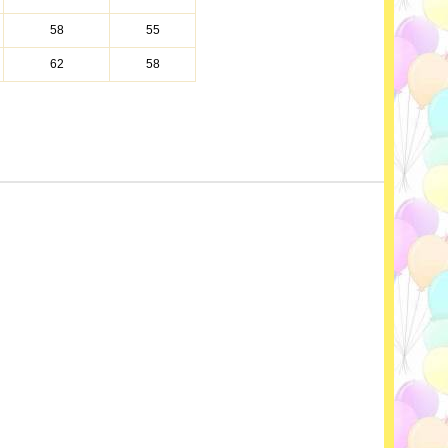
58
55
62
58