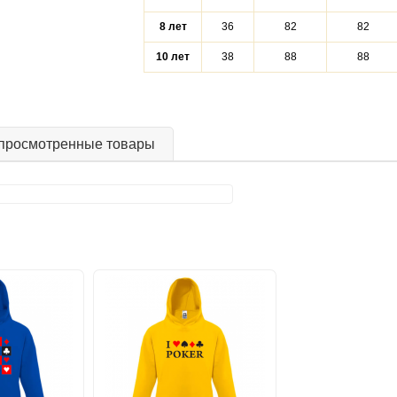
8 лет
36
82
82
10 лет
38
88
88
просмотренные товары