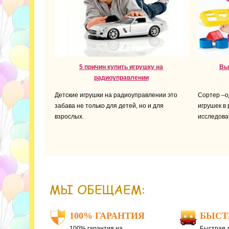
5 причин купить игрушку на
Вы
радиоуправлении
Детские игрушки на радиоуправлении это
Сортер –о
забава не только для детей, но и для
игрушек в
взрослых.
исследова
МЫ ОБЕЩАЕМ:
100% ГАРАНТИЯ
БЫСТ
100% гарантия на
Быстрая д