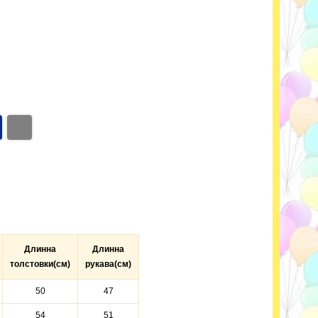
Длинна
Длинна
толстовки(см)
рукава(см)
50
47
54
51