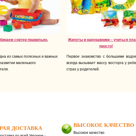
бираем сортер правильно.
Жилеты и нарукавники – учиться пла
просто!
дна из самых полезных и важных
Первое знакомство с большими водо
 развитии маленького
всегда вызывает массу восторга у реб
теля.
страх у родителей.
ВЫСОКОЕ КАЧЕСТВО
РАЯ ДОСТАВКА
Высокое качество
оставка по всей Украине -