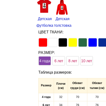
Детская
Детская
футболка
толстовка
ЦВЕТ ТКАНИ:
РАЗМЕР:
4 года
6 лет
8 лет
10 лет
Таблица размеров
:
Обхват
Обхват
Плечи
Размер
(см)
груди (см)
талии (см)
4 года
32
70
70
6 лет
34
76
76