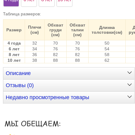
Таблица размеров
:
Обхват
Обхват
Плечи
Длинна
Размер
груди
талии
(см)
толстовки(см)
ру
(см)
(см)
4 года
32
70
70
50
6 лет
34
76
76
54
8 лет
36
82
82
58
10 лет
38
88
88
62
Описание
Отзывы (0)
Недавно просмотренные товары
МЫ ОБЕЩАЕМ: