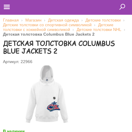
Главная
Магазин
Детская одежда
Детские толстовки
Детские толстовки со спортивной символикой
Детские
толстовки с хоккейной символикой
Детские толстовки NHL
Детская толстовка Columbus Blue Jackets 2
Главная
ДЕТСКАЯ ТОЛСТОВКА COLUMBUS
Футболки
Толстовки (кенгурушки)
BLUE JACKETS 2
Свитшоты
Лонгсливы
Бейсболки
Артикул: 22966
Ветровки
Оплата и доставка
О нас
Сотрудничество
Имя пользователя (логин)
Пароль
Запомнить меня
В наличии