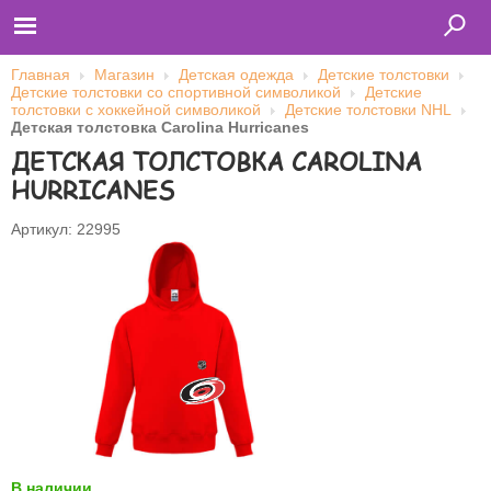
Главная
Магазин
Детская одежда
Детские толстовки
Детские толстовки со спортивной символикой
Детские
толстовки с хоккейной символикой
Детские толстовки NHL
Детская толстовка Carolina Hurricanes
Главная
ДЕТСКАЯ ТОЛСТОВКА CAROLINA
Футболки
Толстовки (кенгурушки)
HURRICANES
Свитшоты
Лонгсливы
Бейсболки
Артикул: 22995
Ветровки
Оплата и доставка
О нас
Сотрудничество
Имя пользователя (логин)
Пароль
Запомнить меня
В наличии