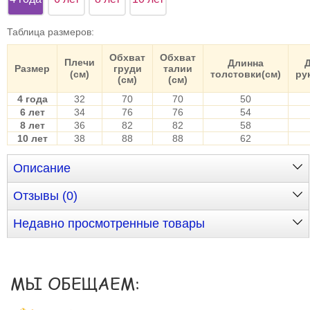
Таблица размеров
:
Обхват
Обхват
Плечи
Длинна
Размер
груди
талии
(см)
толстовки(см)
ру
(см)
(см)
4 года
32
70
70
50
6 лет
34
76
76
54
8 лет
36
82
82
58
10 лет
38
88
88
62
Описание
Отзывы (0)
Недавно просмотренные товары
МЫ ОБЕЩАЕМ: