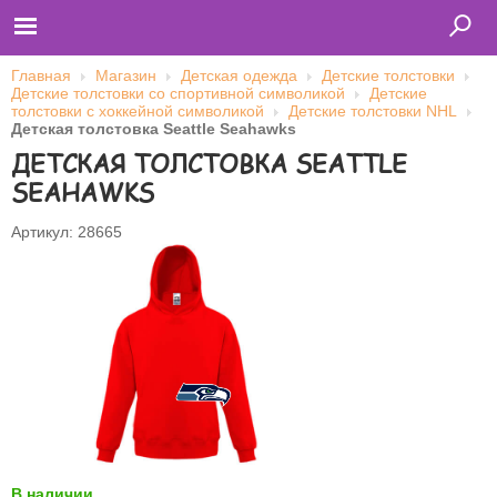
Главная
Магазин
Детская одежда
Детские толстовки
Детские толстовки со спортивной символикой
Детские
толстовки с хоккейной символикой
Детские толстовки NHL
Детская толстовка Seattle Seahawks
Главная
ДЕТСКАЯ ТОЛСТОВКА SEATTLE
Футболки
Толстовки (кенгурушки)
SEAHAWKS
Свитшоты
Лонгсливы
Бейсболки
Артикул: 28665
Ветровки
Оплата и доставка
О нас
Сотрудничество
Имя пользователя (логин)
Пароль
Запомнить меня
В наличии