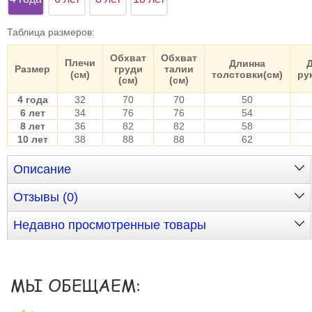
Таблица размеров
:
Обхват
Обхват
Плечи
Длинна
Размер
груди
талии
(см)
толстовки(см)
ру
(см)
(см)
4 года
32
70
70
50
6 лет
34
76
76
54
8 лет
36
82
82
58
10 лет
38
88
88
62
Описание
Отзывы (0)
Недавно просмотренные товары
МЫ ОБЕЩАЕМ: