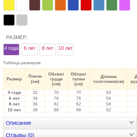
РАЗМЕР:
4 года
6 лет
8 лет
10 лет
Таблица размеров
:
Обхват
Обхват
Плечи
Длинна
Размер
груди
талии
(см)
толстовки(см)
ру
(см)
(см)
4 года
32
70
70
50
6 лет
34
76
76
54
8 лет
36
82
82
58
10 лет
38
88
88
62
Описание
Отзывы (0)