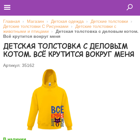
Главная
Магазин
Детская одежда
Детские толстовки
Детские толстовки С Рисунками
Детские толстовки с
животными и птицами
Детская толстовка с деловым котом.
Всё крутится вокруг меня
Главная
ДЕТСКАЯ ТОЛСТОВКА С ДЕЛОВЫМ
Футболки
Толстовки (кенгурушки)
КОТОМ. ВСЁ КРУТИТСЯ ВОКРУГ МЕНЯ
Свитшоты
Лонгсливы
Бейсболки
Артикул: 35162
Ветровки
Оплата и доставка
О нас
Сотрудничество
Имя пользователя (логин)
Пароль
Запомнить меня
В наличии