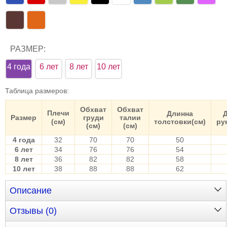
РАЗМЕР:
4 года
6 лет
8 лет
10 лет
Таблица размеров
:
Обхват
Обхват
Плечи
Длинна
Размер
груди
талии
(см)
толстовки(см)
ру
(см)
(см)
4 года
32
70
70
50
6 лет
34
76
76
54
8 лет
36
82
82
58
10 лет
38
88
88
62
Описание
Отзывы (0)