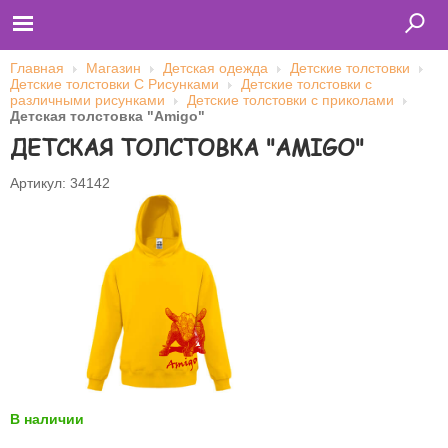
Главная
Магазин
Детская одежда
Детские толстовки
Детские толстовки С Рисунками
Детские толстовки с
различными рисунками
Детские толстовки с приколами
Детская толстовка "Amigo"
Главная
ДЕТСКАЯ ТОЛСТОВКА "AMIGO"
Футболки
Толстовки (кенгурушки)
Свитшоты
Артикул: 34142
Лонгсливы
Бейсболки
Ветровки
Оплата и доставка
О нас
Сотрудничество
Имя пользователя (логин)
Пароль
В наличии
Запомнить меня