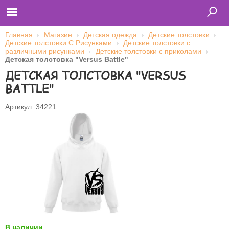
Главная
Магазин
Детская одежда
Детские толстовки
Детские толстовки С Рисунками
Детские толстовки с
различными рисунками
Детские толстовки с приколами
Детская толстовка "Versus Battle"
Главная
ДЕТСКАЯ ТОЛСТОВКА "VERSUS
Футболки
Толстовки (кенгурушки)
BATTLE"
Свитшоты
Лонгсливы
Бейсболки
Артикул: 34221
Ветровки
Оплата и доставка
О нас
Сотрудничество
Имя пользователя (логин)
Пароль
Запомнить меня
В наличии