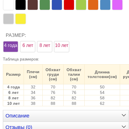
РАЗМЕР:
4 года
6 лет
8 лет
10 лет
Таблица размеров
:
Обхват
Обхват
Плечи
Длинна
Размер
груди
талии
(см)
толстовки(см)
ру
(см)
(см)
4 года
32
70
70
50
6 лет
34
76
76
54
8 лет
36
82
82
58
10 лет
38
88
88
62
Описание
Отзывы (0)