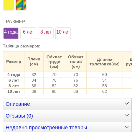
РАЗМЕР:
4 года
6 лет
8 лет
10 лет
Таблица размеров
:
Обхват
Обхват
Плечи
Длинна
Размер
груди
талии
(см)
толстовки(см)
ру
(см)
(см)
4 года
32
70
70
50
6 лет
34
76
76
54
8 лет
36
82
82
58
10 лет
38
88
88
62
Описание
Отзывы (0)
Недавно просмотренные товары