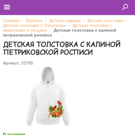
Главная
Магазин
Детская одежда
Детские толстовки
Детские толстовки С Рисунками
Детские толстовки с
животными и птицами
Детская толстовка с калиной
петриковской росписи
Главная
ДЕТСКАЯ ТОЛСТОВКА С КАЛИНОЙ
Футболки
Толстовки (кенгурушки)
ПЕТРИКОВСКОЙ РОСПИСИ
Свитшоты
Лонгсливы
Бейсболки
Артикул: 33785
Ветровки
Оплата и доставка
О нас
Сотрудничество
Имя пользователя (логин)
Пароль
Запомнить меня
В наличии