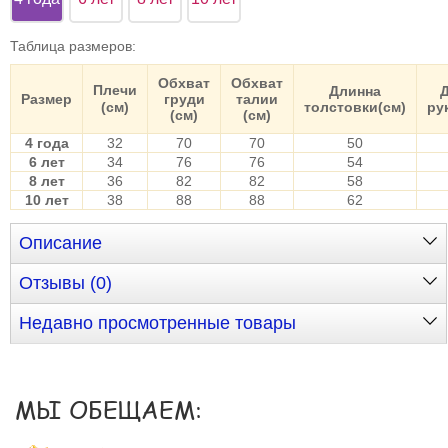
Таблица размеров
:
Обхват
Обхват
Плечи
Длинна
Размер
груди
талии
(см)
толстовки(см)
ру
(см)
(см)
4 года
32
70
70
50
6 лет
34
76
76
54
8 лет
36
82
82
58
10 лет
38
88
88
62
Описание
Отзывы (0)
Недавно просмотренные товары
МЫ ОБЕЩАЕМ: