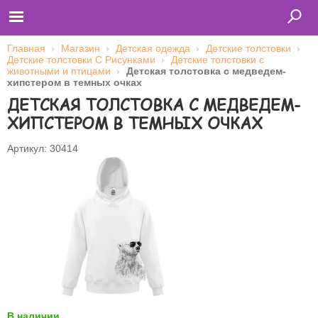
Главная
Магазин
Детская одежда
Детские толстовки
Детские толстовки С Рисунками
Детские толстовки с
животными и птицами
Детская толстовка с медведем-
хипстером в темных очках
Главная
ДЕТСКАЯ ТОЛСТОВКА С МЕДВЕДЕМ-
Футболки
Толстовки (кенгурушки)
ХИПСТЕРОМ В ТЕМНЫХ ОЧКАХ
Свитшоты
Лонгсливы
Бейсболки
Артикул: 30414
Ветровки
Оплата и доставка
О нас
Сотрудничество
Имя пользователя (логин)
Пароль
Запомнить меня
В наличии