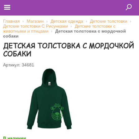
Главная
Магазин
Детская одежда
Детские толстовки
Детские толстовки С Рисунками
Детские толстовки с
животными и птицами
Детская толстовка с мордочкой
собаки
Главная
ДЕТСКАЯ ТОЛСТОВКА С МОРДОЧКОЙ
Футболки
Толстовки (кенгурушки)
СОБАКИ
Свитшоты
Лонгсливы
Бейсболки
Артикул: 34681
Ветровки
Оплата и доставка
О нас
Сотрудничество
Имя пользователя (логин)
Пароль
Запомнить меня
В наличии