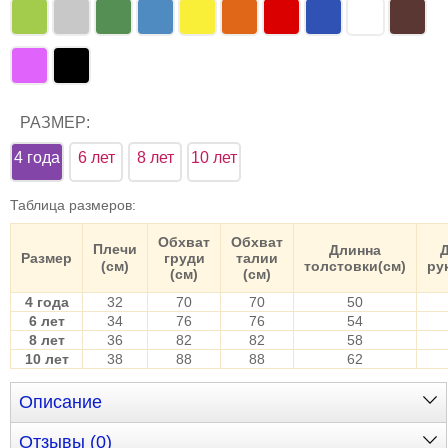
РАЗМЕР:
4 года
6 лет
8 лет
10 лет
Таблица размеров
:
Обхват
Обхват
Плечи
Длинна
Размер
груди
талии
(см)
толстовки(см)
ру
(см)
(см)
4 года
32
70
70
50
6 лет
34
76
76
54
8 лет
36
82
82
58
10 лет
38
88
88
62
Описание
Отзывы (0)