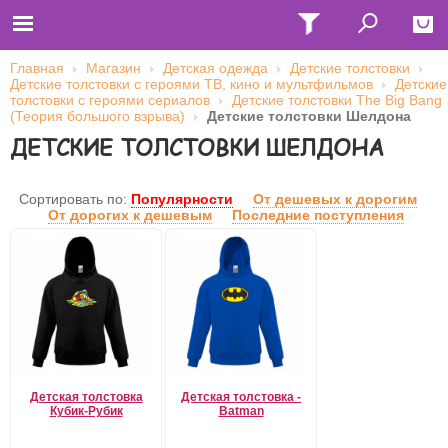
Главная
Магазин
Детская одежда
Детские толстовки
Детские толстовки с героями ТВ, кино и мультфильмов
Детские
Close
толстовки с героями сериалов
Детские толстовки The Big Bang
(Теория большого взрыва)
Детские толстовки Шелдона
Главная
ДЕТСКИЕ ТОЛСТОВКИ ШЕЛДОНА
Футболки
Толстовки (кенгурушки)
Свитшоты
Лонгсливы
Сортировать по:
Популярности
От дешевых к дорогим
Бейсболки
От дорогих к дешевым
Последние поступления
Ветровки
Оплата и доставка
О нас
Сотрудничество
Имя пользователя (логин)
Пароль
Детская толстовка
Детская толстовка -
Кубик-Рубик
Batman
Запомнить меня